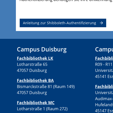
Anleitung zur Shibboleth-Authentifizierung
Campus Duisburg
Campu
Fachbibliothek LK
Fachbib
Lotharstraße 65
R09 - R11
47057 Duisburg
Universit
45141 Es
Fachbibliothek BA
Bismarckstraße 81 (Raum 149)
Fachbibl
47057 Duisburg
Universit
Audimax
Fachbibliothek MC
Hufeland
Lotharstraße 1 (Raum 272)
45147 Es