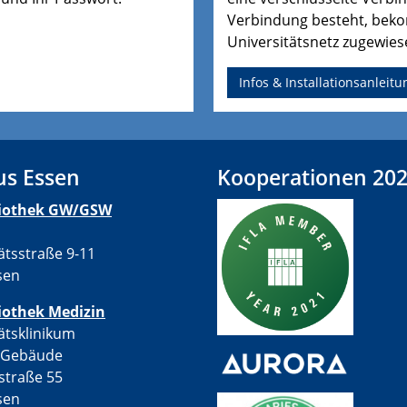
Verbindung besteht, beko
Universitätsnetz zugewies
Infos & Installationsanleit
s Essen
Kooperationen 20
liothek GW/GSW
ätsstraße 9-11
sen
iothek Medizin
ätsklinikum
-Gebäude
straße 55
sen