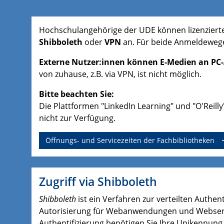
Hochschulangehörige der UDE können lizenzierte
Shibboleth
oder
VPN
an. Für beide Anmeldewege
Externe Nutzer:innen können E-Medien an PC
von zuhause, z.B. via VPN, ist nicht möglich.
Bitte beachten Sie:
Die Plattformen "LinkedIn Learning" und "O'Reill
nicht zur Verfügung.
Öffnungs- und Servicezeiten der Fachbibliotheken
Zugriff via Shibboleth
Shibboleth
ist ein Verfahren zur verteilten Authen
Autorisierung für Webanwendungen und Webserv
Authentifizierung benötigen Sie Ihre Unikennung