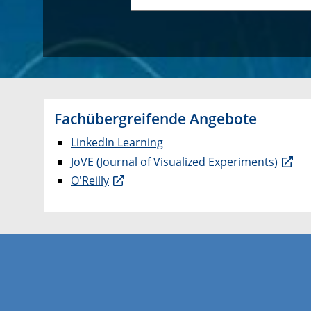
Fachübergreifende Angebote
LinkedIn Learning
JoVE (Journal of Visualized Experiments)
O'Reilly