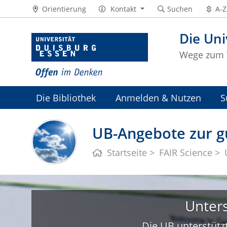
Orientierung
Kontakt
Suchen
A-Z
Die Uni
Wege zum 
Die Bibliothek
Anmelden & Nutzen
S
Universitätsarchiv
UB-Angebote zur gu
Startseite
FAIR Science
Unters
Die UB unterstützt