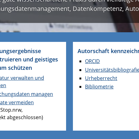
chungsdatenmanagement, Datenkompetenz, Autors
ungsergebnisse
Autorschaft kennzeich
truieren und geistiges
ORCID
um schützen
Universitätsbibliografi
ratur verwalten und
Urheberrecht
ren
Bibliometrie
chungsdaten managen
iate vermeiden
gStop.nrw,
ekt abgeschlossen)