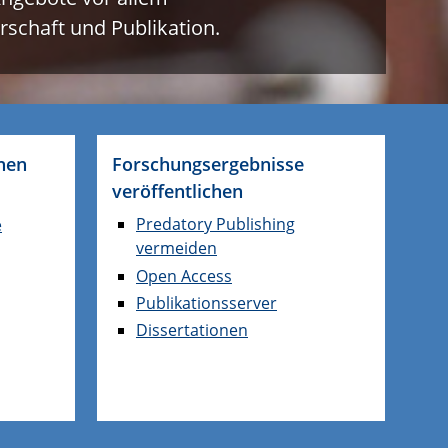
chaft und Publikation.
nen
Forschungsergebnisse
veröffentlichen
Predatory Publishing
e
vermeiden
Open Access
Publikationsserver
Dissertationen