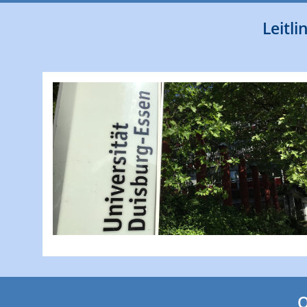
Leitl
O