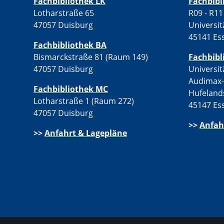
Fachbibliothek LK
Fachbib
Lotharstraße 65
R09 - R11
47057 Duisburg
Universit
45141 Es
Fachbibliothek BA
Bismarckstraße 81 (Raum 149)
Fachbibl
47057 Duisburg
Universit
Audimax
Fachbibliothek MC
Hufeland
Lotharstraße 1 (Raum 272)
45147 Es
47057 Duisburg
>>
Anfah
>>
Anfahrt & Lagepläne