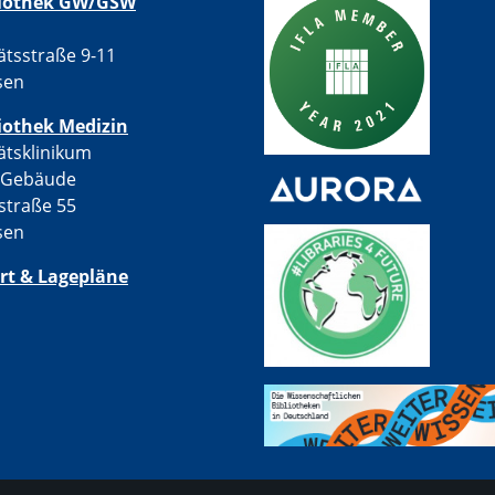
liothek GW/GSW
ätsstraße 9-11
sen
iothek Medizin
ätsklinikum
-Gebäude
straße 55
sen
rt & Lagepläne