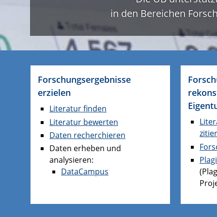
in den Bereichen Fors
Forschungsergebnisse
Forsch
erzielen
rekons
Eigent
Literatur finden
Lite
Literatur bewerten
zitie
Daten recherchieren
Fors
Daten erheben und
Plag
analysieren:
(Pla
DataCampus
Proj