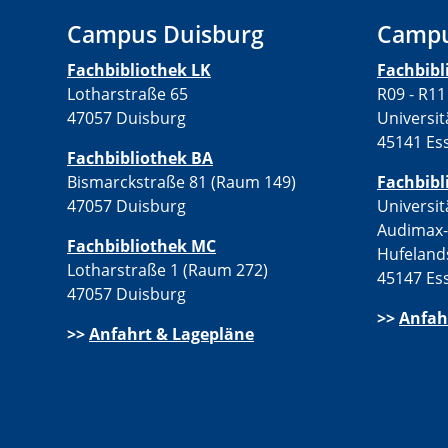
Campus Duisburg
Campu
Fachbibliothek LK
Fachbib
Lotharstraße 65
R09 - R11
47057 Duisburg
Universit
45141 Es
Fachbibliothek BA
Bismarckstraße 81 (Raum 149)
Fachbibl
47057 Duisburg
Universit
Audimax
Fachbibliothek MC
Hufeland
Lotharstraße 1 (Raum 272)
45147 Es
47057 Duisburg
>>
Anfah
>>
Anfahrt & Lagepläne