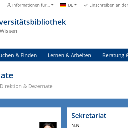
Informationen für...
DE
Einschreiben an de
versitätsbibliothek
Wissen
uchen & Finden
Lernen & Arbeiten
Beratung 
nate
Direktion & Dezernate
Sekretariat
N.N.