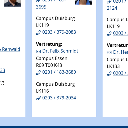
0201 /
3695
2124
Campus Duisburg
Campus D
LK119
LK119
0203 / 379-2083
0203 /
Vertretung:
Vertretu
e Rehwald
Dr. Felix Schmidt
Dr. He
Campus Essen
Campus D
R09 T00 K48
LK133
133
0201 / 183-3689
0203 /
rg
Campus Duisburg
LK116
0203 / 379-2034