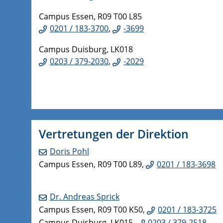
Campus Essen, R09 T00 L85
0201 / 183-3700
,
-3699
Campus Duisburg, LK018
0203 / 379-2030
,
-2029
Vertretungen der Direktion
Doris Pohl
Campus Essen, R09 T00 L89,
0201 / 183-3698
Dr. Andreas Sprick
Campus Essen, R09 T00 K50,
0201 / 183-3725
Campus Duisburg, LK015,
0203 / 379-2518