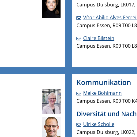
Campus Duisburg, LK017,
Vítor Abílio Alves Ferrei
Campus Essen, R09 T00 L
Claire Bilstein
Campus Essen, R09 T00 L
Kommunikation
Meike Bohlmann
Campus Essen, R09 T00 K
Diversität und Nach
Ulrike Scholle
Campus Duisburg, LK022,