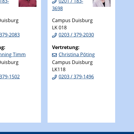
 183-
0201 / 183-
3698
uisburg
Campus Duisburg
LK 018
 379-2083
0203 / 379-2030
ng:
Vertretung:
nning Timm
Christina Pöting
uisburg
Campus Duisburg
LK118
 379-1502
0203 / 379-1496