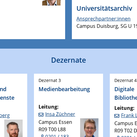
Universitätsarchiv
Ansprechpartner:innen
Campus Duisburg, SG U 19
Dezernate
Dezernat 3
Dezernat 4
und
Medienbearbeitung
Digitale
ienste
Biblioth
Leitung:
Leitung:
Insa Züchner
lberg
Frank 
Campus Essen
Campus E
R09 T00 L88
R09 T02 
0201 / 183-