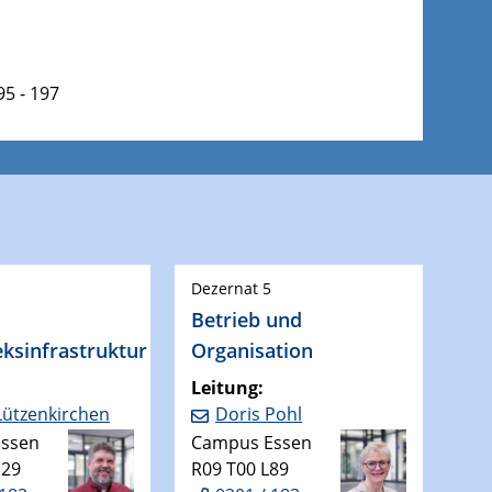
5 - 197
Dezernat 5
Betrieb und
eksinfrastruktur
Organisation
Leitung:
Lützenkirchen
Doris Pohl
ssen
Campus Essen
D29
R09 T00 L89