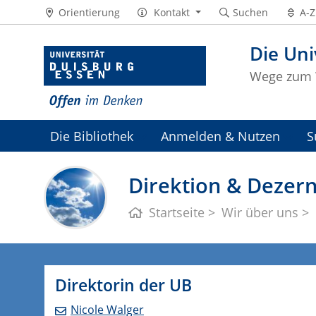
Orientierung
Kontakt
Suchen
A-Z
Die Uni
Wege zum 
Die Bibliothek
Anmelden & Nutzen
S
Universitätsarchiv
Direktion & Dezer
Startseite
Wir über uns
Direktorin der UB
Nicole Walger