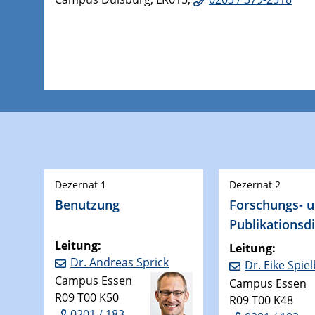
Dezernat 1
Dezernat 2
Benutzung
Forschungs- 
Publikationsd
Leitung:
Leitung:
Dr. Andreas Sprick
Dr. Eike Spie
Campus Essen
Campus Essen
R09 T00 K50
R09 T00 K48
0201 / 183-