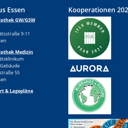
s Essen
Kooperationen 20
liothek GW/GSW
ätsstraße 9-11
sen
iothek Medizin
ätsklinikum
-Gebäude
straße 55
sen
rt & Lagepläne