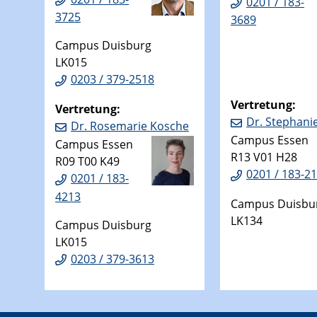
0201 / 183-
3725
3689
Campus Duisburg
LK015
0203 / 379-2518
Vertretung:
Vertretung:
Dr. Stephani
Dr. Rosemarie Kosche
Campus Essen
Campus Essen
R13 V01 H28
R09 T00 K49
0201 / 183-2
0201 / 183-
4213
Campus Duisbu
LK134
Campus Duisburg
LK015
0203 / 379-3613