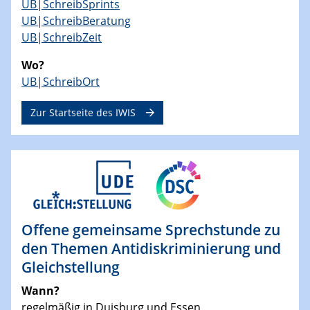
UB|SchreibSprints
UB|SchreibBeratung
UB|SchreibZeit
Wo?
UB|SchreibOrt
Zur Startseite des IWIS
Offene gemeinsame Sprechstunde zu
den Themen Antidiskriminierung und
Gleichstellung
Wann?
regelmäßig in Duisburg und Essen,