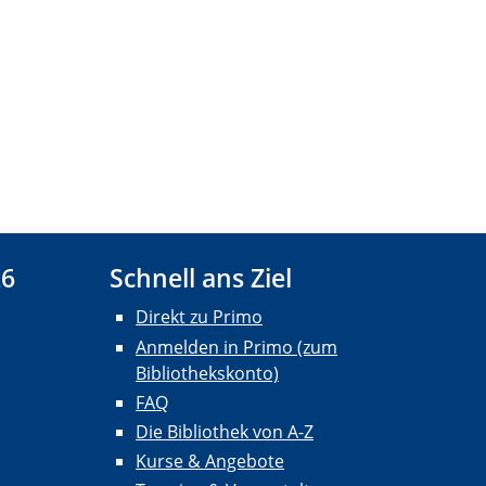
26
Schnell ans Ziel
Direkt zu Primo
Anmelden in Primo (zum
Bibliothekskonto)
FAQ
Die Bibliothek von A-Z
Kurse & Angebote