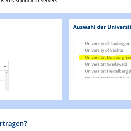
nseres Shibboleth-Servers.
Auswahl der Universi
rtragen?