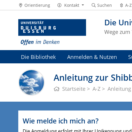
Orientierung
Kontakt
Suchen
A-Z
Die Uni
Wege zum 
Die Bibliothek
Anmelden & Nutzen
S
Universitätsarchiv
Anleitung zur Shib
Startseite
A-Z
Anleitung
Wie melde ich mich an?
Die Anmeldung erfolgt mit Ihrer Unikennung und d