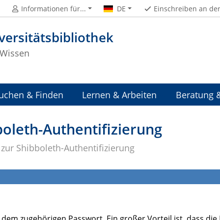
Informationen für...
DE
Einschreiben an de
versitätsbibliothek
Wissen
uchen & Finden
Lernen & Arbeiten
Beratung 
boleth-Authentifizierung
 zur Shibboleth-Authentifizierung
em zugehörigen Passwort. Ein großer Vorteil ist, dass die 