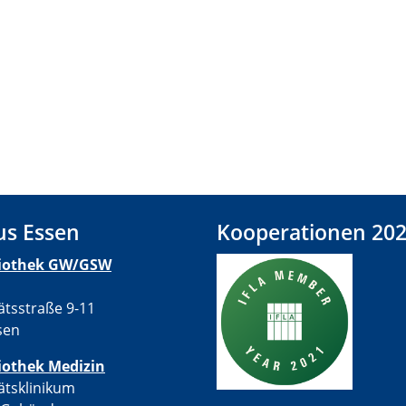
s Essen
Kooperationen 20
liothek GW/GSW
ätsstraße 9-11
sen
iothek Medizin
ätsklinikum