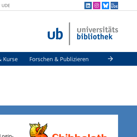
r UDE
& Kurse
Forschen & Publizieren
Login-