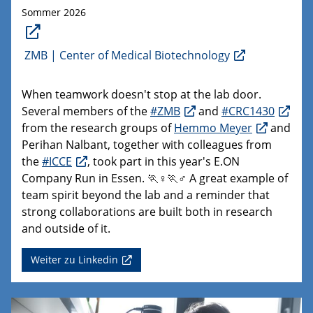
Sommer 2026
ZMB | Center of Medical Biotechnology
When teamwork doesn't stop at the lab door.
Several members of the
#ZMB
and
#CRC1430
from the research groups of
Hemmo Meyer
and
Perihan Nalbant, together with colleagues from
the
#ICCE
, took part in this year's E.ON
Company Run in Essen. 🏃♀️🏃♂️ A great example of
team spirit beyond the lab and a reminder that
strong collaborations are built both in research
and outside of it.
Weiter zu Linkedin