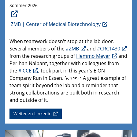
Sommer 2026
ZMB | Center of Medical Biotechnology
When teamwork doesn't stop at the lab door.
Several members of the
#ZMB
and
#CRC1430
from the research groups of
Hemmo Meyer
and
Perihan Nalbant, together with colleagues from
the
#ICCE
, took part in this year's E.ON
Company Run in Essen. 🏃♀️🏃♂️ A great example of
team spirit beyond the lab and a reminder that
strong collaborations are built both in research
and outside of it.
Weiter zu Linkedin