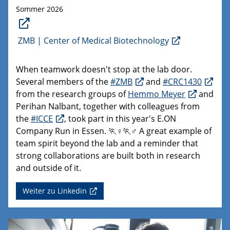
Sommer 2026
ZMB | Center of Medical Biotechnology
When teamwork doesn't stop at the lab door.
Several members of the
#ZMB
and
#CRC1430
from the research groups of
Hemmo Meyer
and
Perihan Nalbant, together with colleagues from
the
#ICCE
, took part in this year's E.ON
Company Run in Essen. 🏃♀️🏃♂️ A great example of
team spirit beyond the lab and a reminder that
strong collaborations are built both in research
and outside of it.
Weiter zu Linkedin