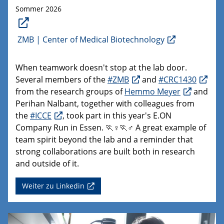
Sommer 2026
ZMB | Center of Medical Biotechnology
When teamwork doesn't stop at the lab door.
Several members of the
#ZMB
and
#CRC1430
from the research groups of
Hemmo Meyer
and
Perihan Nalbant, together with colleagues from
the
#ICCE
, took part in this year's E.ON
Company Run in Essen. 🏃♀️🏃♂️ A great example of
team spirit beyond the lab and a reminder that
strong collaborations are built both in research
and outside of it.
Weiter zu Linkedin