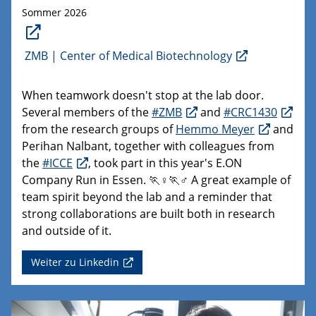
Sommer 2026
ZMB | Center of Medical Biotechnology
When teamwork doesn't stop at the lab door.
Several members of the
#ZMB
and
#CRC1430
from the research groups of
Hemmo Meyer
and
Perihan Nalbant, together with colleagues from
the
#ICCE
, took part in this year's E.ON
Company Run in Essen. 🏃♀️🏃♂️ A great example of
team spirit beyond the lab and a reminder that
strong collaborations are built both in research
and outside of it.
Weiter zu Linkedin