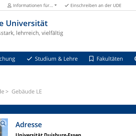
Informationen für...
Einschreiben an der UDE
e Universität
tark, lehrreich, vielfältig
schung
Studium & Lehre
Fakultäten
de
Gebäude LE
Adresse
Universität Duisburg-Essen