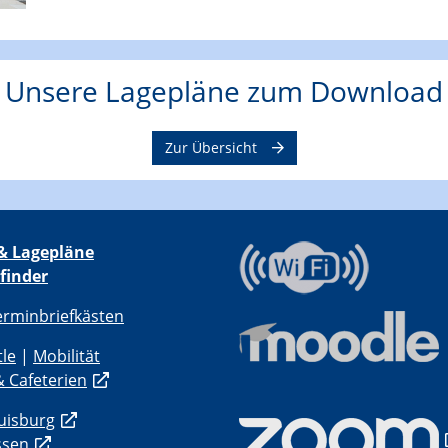
Unsere Lagepläne zum Download
Zur Übersicht
& Lagepläne
finder
erminbriefkästen
tle
|
Mobilität
 Cafeterien
uisburg
ssen