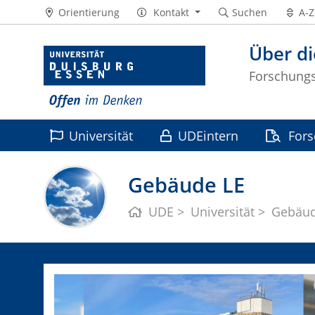
Orientierung
Kontakt
Suchen
A-Z
Über di
Forschungss
Universität
UDEintern
For
Leben
Gebäude LE
UDE
Universität
Gebäu