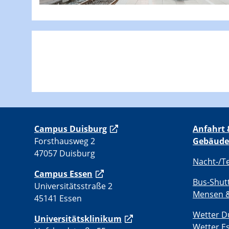
C
ampus Duisburg
Anfahrt 
Forsthausweg 2
Gebäude
47057 Duisburg
Nacht-/T
Campus Essen
Bus-Shut
Universitätsstraße 2
Mensen &
45141 Essen
Wetter D
Universitätsklinikum
Wetter E