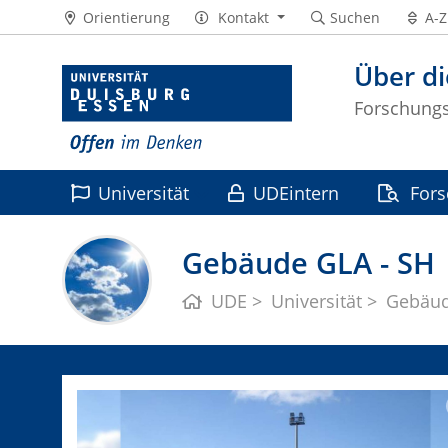
Orientierung
Kontakt
Suchen
A-Z
Über di
Forschungss
Universität
UDEintern
For
Leben
Gebäude GLA - SH
UDE
Universität
Gebäu