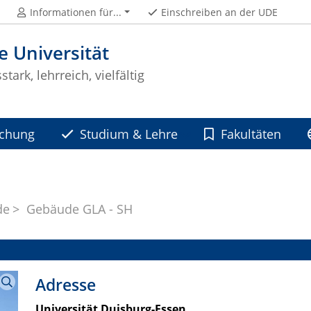
Informationen für...
Einschreiben an der UDE
e Universität
tark, lehrreich, vielfältig
schung
Studium & Lehre
Fakultäten
de
Gebäude GLA - SH
Adresse
Universität Duisburg-Essen