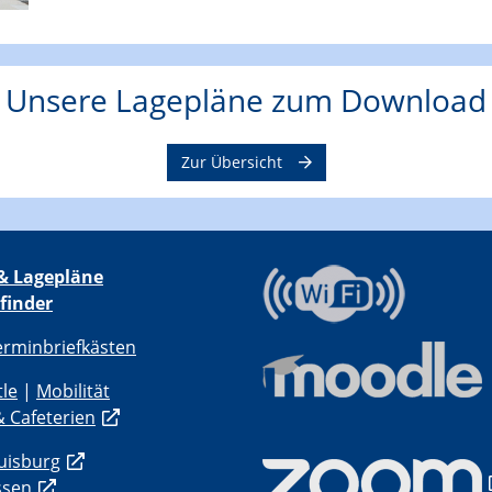
Unsere Lagepläne zum Download
Zur Übersicht
& Lagepläne
finder
erminbriefkästen
tle
|
Mobilität
 Cafeterien
uisburg
ssen