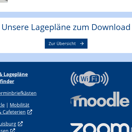
Unsere Lagepläne zum Download
Zur Übersicht
& Lagepläne
finder
erminbriefkästen
tle
|
Mobilität
 Cafeterien
uisburg
ssen