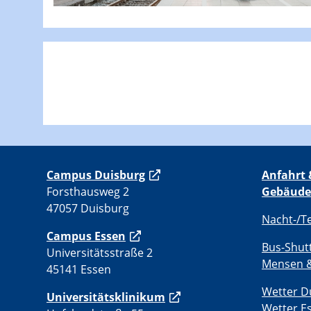
C
ampus Duisburg
Anfahrt 
Forsthausweg 2
Gebäude
47057 Duisburg
Nacht-/T
Campus Essen
Bus-Shut
Universitätsstraße 2
Mensen &
45141 Essen
Wetter D
Universitätsklinikum
Wetter E