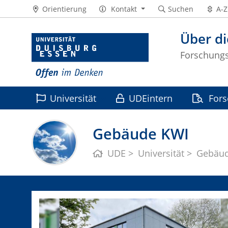
Orientierung
Kontakt
Suchen
A-Z
Über di
Forschungss
Universität
UDEintern
For
Leben
Gebäude KWI
UDE
Universität
Gebäu