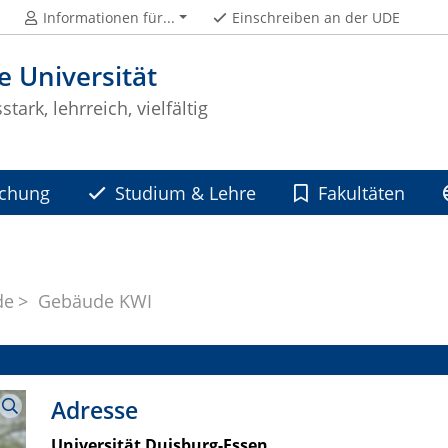
Informationen für...
Einschreiben an der UDE
e Universität
tark, lehrreich, vielfältig
schung
Studium & Lehre
Fakultäten
de
Gebäude KWI
Adresse
Universität Duisburg-Essen