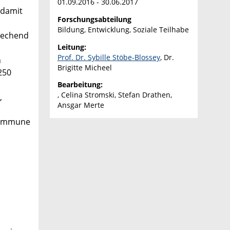
01.09.2016 - 30.06.2017
 damit
Forschungsabteilung
Bildung, Entwicklung, Soziale Teilhabe
prechend
Leitung:
Prof. Dr. Sybille Stöbe-Blossey
, Dr.
n
Brigitte Micheel
250
Bearbeitung:
, Celina Stromski, Stefan Drathen,
,
Ansgar Merte
 Kommune