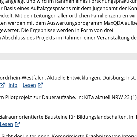
ebung angelegt und wird im Rahmen eines Forschungspraktik
der Basis eines Auftaktgesprächs mit dem Jugendamt der 
kelt. Mit den Leitungen aller örtlichen Familienzentren wir
ie Daten werden mit dem Auswertungsprogramm MaxQDA aufbe
wertet. Die Ergebnisse werden in Form von drei
Abschluss des Projekts im Rahmen einer Veranstaltung de
Nordrhein-Westfalen. Aktuelle Entwicklungen. Duisburg: Inst.
|
Info
|
Lesen
m Pilotprojekt zur Daueraufgabe. In: KiTa aktuell NRW 23 (1),
ozialraumorientierte Bausteine für Bildungslandschaften. In
Lesen
ie Sicht der Leiterinnen. Komprimierte Ergebnisse von Interv