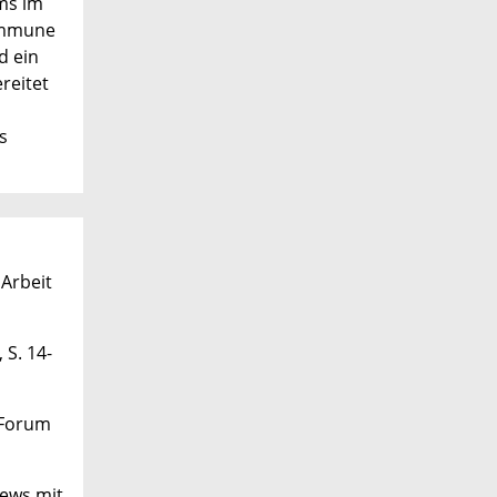
ums im
Kommune
d ein
reitet
s
 Arbeit
 S. 14-
: Forum
iews mit