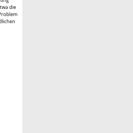
rung
etwa die
 Problem
dlichen