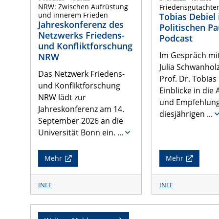
NRW: Zwischen Aufrüstung
Friedensgutachte
und innerem Frieden
Tobias Debiel
Jahreskonferenz des
Politischen P
Netzwerks Friedens-
Podcast
und Konfliktforschung
Im Gespräch mit
NRW
Julia Schwanholz
Das Netzwerk Friedens-
Prof. Dr. Tobias
und Konfliktforschung
Einblicke in die
NRW lädt zur
und Empfehlun
Jahreskonferenz am 14.
diesjährigen
...
September 2026 an die
Universität Bonn ein.
...
Mehr
Mehr
INEF
INEF