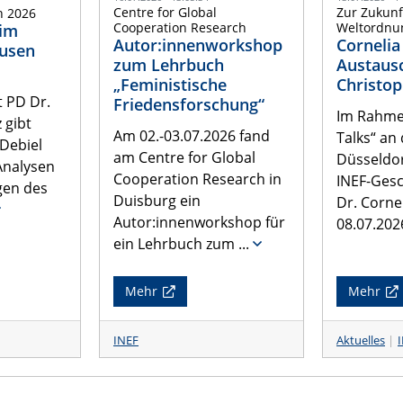
Centre for Global
Zur Zukunf
n 2026
Cooperation Research
Weltordnu
 im
Autor:innenworkshop
Cornelia
ausen
zum Lehrbuch
Austaus
„Feministische
Christo
 PD Dr.
Friedensforschung“
Im Rahme
 gibt
Am 02.-03.07.2026 fand
Talks“ an 
 Debiel
am Centre for Global
Düsseldor
 Analysen
Cooperation Research in
INEF-Gesc
gen des
Duisburg ein
Dr. Corne
Autor:innenworkshop für
08.07.202
ein Lehrbuch zum
...
Mehr
Mehr
INEF
Aktuelles