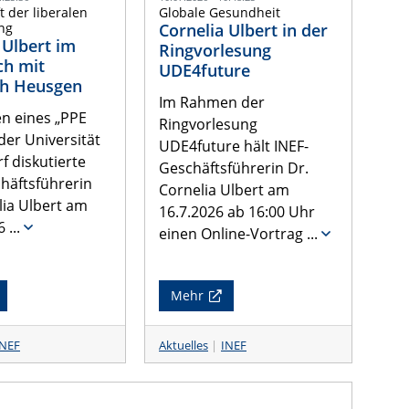
t der liberalen
Globale Gesundheit
ng
Cornelia Ulbert in der
 Ulbert im
Ringvorlesung
ch mit
UDE4future
ph Heusgen
Im Rahmen der
n eines „PPE
Ringvorlesung
der Universität
UDE4future hält INEF-
f diskutierte
Geschäftsführerin Dr.
häftsführerin
Cornelia Ulbert am
lia Ulbert am
16.7.2026 ab 16:00 Uhr
6
...
einen Online-Vortrag
...
Mehr
INEF
Aktuelles
INEF