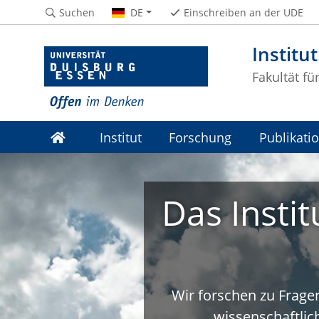
Suchen
DE
Einschreiben an der UDE
Institu
Fakultät fü
Institut
Forschung
Publikati
Das Insti
Wir forschen zu Frage
wissenschaftli