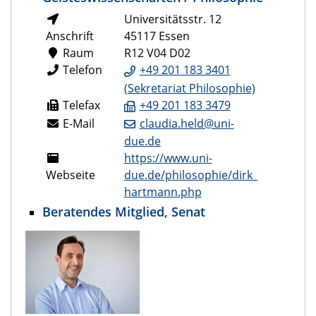
Universitätsstr. 12
Anschrift
45117 Essen
Raum
R12 V04 D02
Telefon
+49 201 183 3401
(Sekretariat Philosophie)
Telefax
+49 201 183 3479
E-Mail
claudia.held@uni-
due.de
https://www.uni-
Webseite
due.de/philosophie/dirk_
hartmann.php
Beratendes Mitglied, Senat