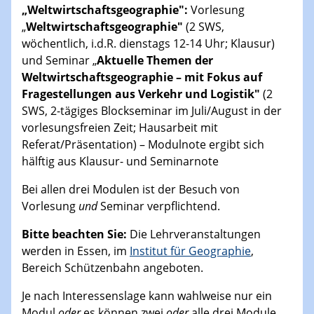
„Weltwirtschaftsgeographie":
Vorlesung
„
Weltwirtschaftsgeographie"
(2 SWS,
wöchentlich, i.d.R. dienstags 12-14 Uhr; Klausur)
und Seminar „
Aktuelle Themen der
Weltwirtschaftsgeographie – mit Fokus auf
Fragestellungen aus Verkehr und Logistik"
(2
SWS, 2-tägiges Blockseminar im Juli/August in der
vorlesungsfreien Zeit; Hausarbeit mit
Referat/Präsentation) – Modulnote ergibt sich
hälftig aus Klausur- und Seminarnote
Bei allen drei Modulen ist der Besuch von
Vorlesung
und
Seminar verpflichtend.
Bitte beachten Sie:
Die Lehrveranstaltungen
werden in Essen, im
Institut für Geographie
,
Bereich Schützenbahn angeboten.
Je nach Interessenslage kann wahlweise nur ein
Modul
oder
es können zwei
oder
alle drei Module