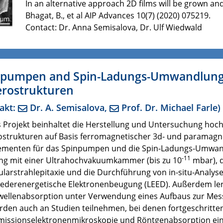
In an alternative approach 2D films will be grown an
Bhagat, B., et al AIP Advances 10(7) (2020) 075219.
Contact: Dr. Anna Semisalova, Dr. Ulf Wiedwald
npumpen and Spin-Ladungs-Umwandlung i
erostrukturen
akt:
Dr. A. Semisalova
,
Prof. Dr. Michael Farle
)
 Projekt beinhaltet die Herstellung und Untersuchung hoch
strukturen auf Basis ferromagnetischer 3d- und paramagneti
ementen für das Spinpumpen und die Spin-Ladungs-Umwandl
-11
g mit einer Ultrahochvakuumkammer (bis zu 10
mbar), d
larstrahlepitaxie und die Durchführung von in-situ-Analys
iederenergetische Elektronenbeugung (LEED). Außerdem le
wellenabsorption unter Verwendung eines Aufbaus zur Mes
rden auch an Studien teilnehmen, bei denen fortgeschritt
missionselektronenmikroskopie und Röntgenabsorption e