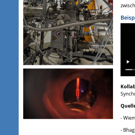
zwisch
Beisp
Kolla
Synchr
Quell
- Wieme
- Bhag