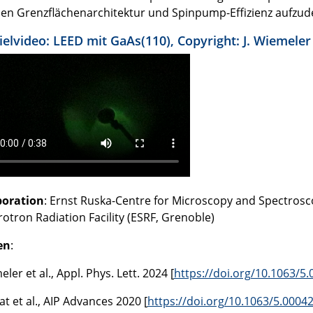
en Grenzflächenarchitektur und Spinpump-Effizienz aufzud
ielvideo: LEED mit GaAs(110), Copyright: J. Wiemeler
boration
: Ernst Ruska-Centre for Microscopy and Spectrosco
otron Radiation Facility (ESRF, Grenoble)
en
:
ler et al., Appl. Phys. Lett. 2024 [
https://doi.org/10.1063/5
at et al., AIP Advances 2020 [
https://doi.org/10.1063/5.0004