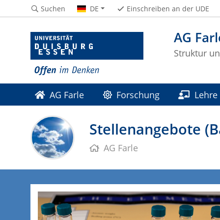
Suchen
DE
Einschreiben an der UDE
AG Farl
Struktur u
AG Farle
Forschung
Lehre
Stellenangebote (B
AG Farle