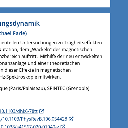
rungsdynamik
chael Farle
)
rimentellen Untersuchungen zu Trägheitseffekten
 Nutation, dem „Wackeln” des magnetischen
ereich auftritt. Mithilfe der neu entwickelten
nanzanlage und einer theoretischen
 dieser Effekte in magnetischen
Hz-Spektroskopie mitwirken.
que (Paris/Palaiseau), SPINTEC (Grenoble)
/10.1103/dhk6-78tt
rg/10.1103/PhysRevB.106.054428
/10.1038/s41567-020-01040-y