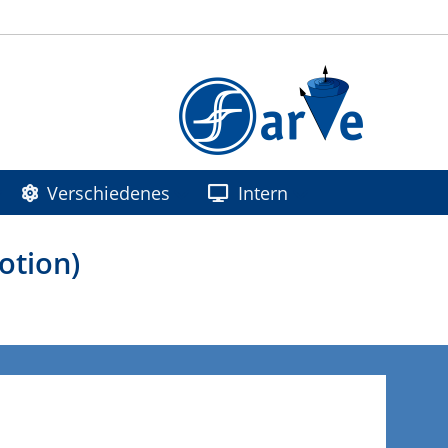
Verschiedenes
Intern
otion)