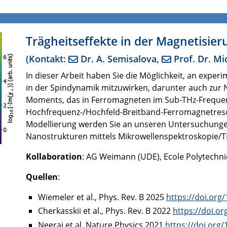
Trägheitseffekte in der Magnetisie
(Kontakt:
Dr. A. Semisalova
,
Prof. Dr. Mi
In dieser Arbeit haben Sie die Möglichkeit, an expe
in der Spindynamik mitzuwirken, darunter auch zur
Moments, das in Ferromagneten im Sub-THz-Frequenzb
Hochfrequenz-/Hochfeld-Breitband-Ferromagnetreso
Modellierung werden Sie an unseren Untersuchungen
Nanostrukturen mittels Mikrowellenspektroskopie/T
Kollaboration
: AG Weimann (UDE), Ecole Polytechni
Quellen
:
Wiemeler et al., Phys. Rev. B 2025
https://doi.org
Cherkasskii et al., Phys. Rev. B 2022
https://doi.o
Neeraj et al. Nature Physics 2021
https://doi.org