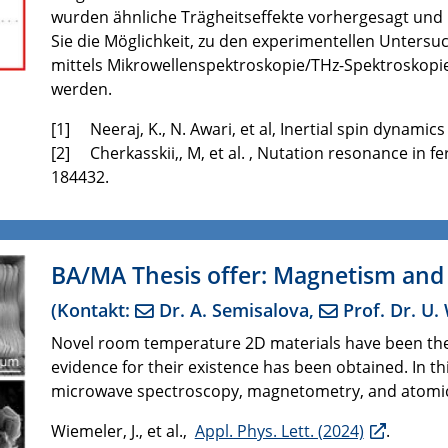
wurden ähnliche Trägheitseffekte vorhergesagt und kü
Sie die Möglichkeit, zu den experimentellen Untersu
mittels Mikrowellenspektroskopie/THz-Spektroskopi
werden.
[1] Neeraj, K., N. Awari, et al, Inertial spin dynamic
[2] Cherkasskii,, M, et al. , Nutation resonance in f
184432.
BA/MA Thesis offer: Magnetism and 
(Kontakt:
Dr. A. Semisalova
,
Prof. Dr. U
Novel room temperature 2D materials have been theor
evidence for their existence has been obtained. In thi
microwave spectroscopy, magnetometry, and atomic
Wiemeler, J., et al.,
Appl. Phys. Lett. (2024)
.