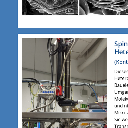
Spi
Het
(Kont
Dieses
Hetero
Bauel
Umgan
Moleku
und n
Mikro
Sie we
Trans