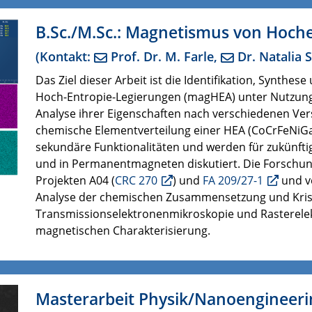
B.Sc./M.Sc.: Magnetismus von Hoch
(Kontakt:
Prof. Dr. M. Farle,
Dr. Natalia 
Das Ziel dieser Arbeit ist die Identifikation, Synth
Hoch-Entropie-Legierungen (magHEA) unter Nutzun
Analyse ihrer Eigenschaften nach verschiedenen Ver
chemische Elementverteilung einer HEA (CoCrFeNiGa
sekundäre Funktionalitäten und werden für zukünf
und in Permanentmagneten diskutiert. Die Forschung
Projekten A04
(
CRC 270
)
und
FA 209/27-1
und v
Analyse der chemischen Zusammensetzung und Krista
Transmissionselektronenmikroskopie und Rasterelek
magnetischen Charakterisierung.
Masterarbeit Physik/Nanoengineeri