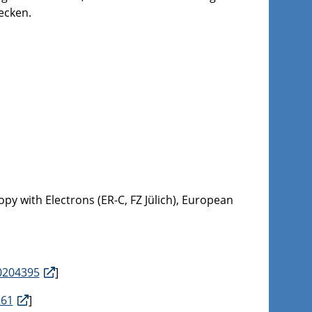
ecken.
py with Electrons (ER-C, FZ Jülich), European
.0204395
]
261
]