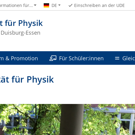
ormationen für...
DE
Einschreiben an der UDE
t für Physik
t Duisburg-Essen
m & Promotion
Für Schüler:innen
Glei
ät für Physik