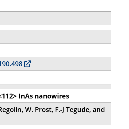
190.498
d <112> InAs nanowires
 Regolin, W. Prost, F.-J Tegude, and