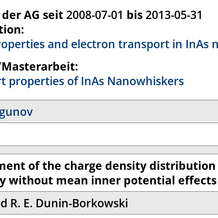
 der AG seit
2008-07-01
bis
2013-05-31
tion:
properties and electron transport in InAs
/Masterarbeit:
t properties of InAs Nanowhiskers
igunov
nt of the charge density distribution
hy without mean inner potential effects
nd R. E. Dunin-Borkowski