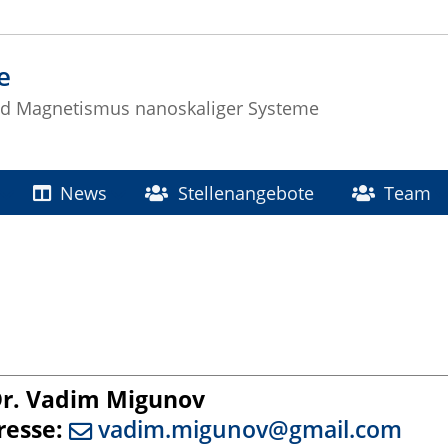
e
nd Magnetismus nanoskaliger Systeme
News
Stellenangebote
Team
r. Vadim Migunov
resse:
vadim.migunov@gmail.com