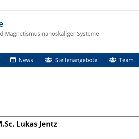
e
nd Magnetismus nanoskaliger Systeme
News
Stellenangebote
Team
.Sc. Lukas Jentz