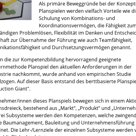
Als primäre Beweggründe bei der Konzept
Planspielen werden vielfach Vorteile wie d
Schulung von Kombinations- und
Koordinationsvermögen, die Fähigkeit zu
tändigen Problemlösen, Flexibilität im Denken und Entscheid
chaft zur Übernahme der Führung wie auch Teamfähigkeit,
kationsfähigkeit und Durchsetzungsvermögen genannt.
rn die zur Kompetenzbildung hervorragend geeignete
ernmethode Planspiel den aktuellen Anforderungen in der
strie nachkommt, wurde anhand von empirischen Studie
lzogen. Auf dieser Basis entstand des berttbasierte Planspie
uction Giant".
lnehmer/innen dieses Planspiels bewegen sich in einem Akti
nsdreieck, bestehend aus „Markt“, „Produkt“ und „Unterne
rei Subsysteme werden den Kompetenzen, welche zwingend 
e Baumanagement, Bauleitung und Unternehmensführung 
net. Die Lehr-/Lernziele der einzelnen Subsysteme werden 