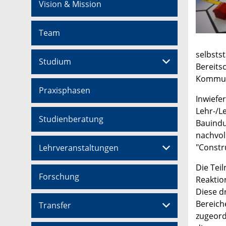
Vision & Mission
Team
selbsts
Studium
Bereits
Kommuni
Praxisphasen
Inwiefe
Lehr-/L
Studienberatung
Bauindu
nachvol
"Constr
Lehrveranstaltungen
Die Tei
Forschung
Reaktio
Diese d
Bereich
Transfer
zugeord