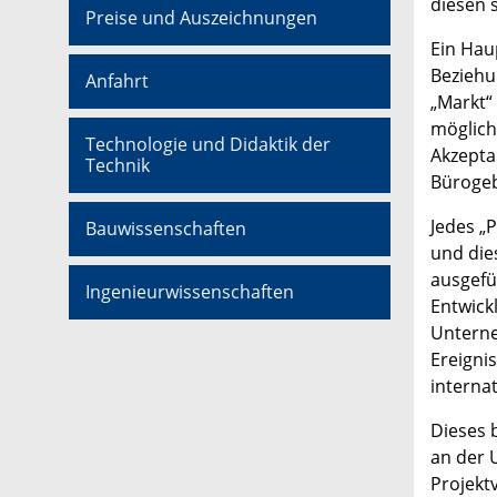
diesen s
Preise und Auszeichnungen
Ein Hau
Beziehu
Anfahrt
„Markt“
möglich
Technologie und Didaktik der
Akzepta
Technik
Bürogeb
Jedes „
Bauwissenschaften
und die
ausgefü
Ingenieurwissenschaften
Entwickl
Unterne
Ereigni
interna
Dieses 
an der 
Projekt