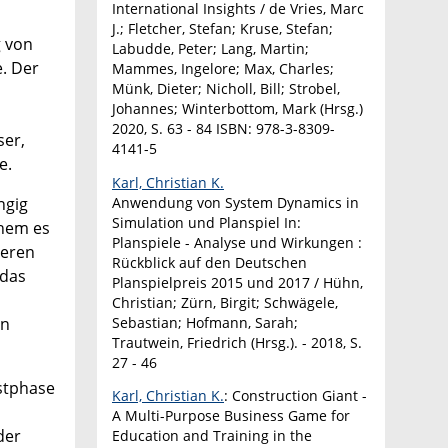
International Insights / de Vries, Marc
J.; Fletcher, Stefan; Kruse, Stefan;
g von
Labudde, Peter; Lang, Martin;
. Der
Mammes, Ingelore; Max, Charles;
Münk, Dieter; Nicholl, Bill; Strobel,
Johannes; Winterbottom, Mark (Hrsg.)
2020, S. 63 - 84 ISBN: 978-3-8309-
ser,
4141-5
e.
Karl, Christian K.
Anwendung von System Dynamics in
ngig
Simulation und Planspiel In:
chem es
Planspiele - Analyse und Wirkungen :
deren
Rückblick auf den Deutschen
 das
Planspielpreis 2015 und 2017 / Hühn,
Christian; Zürn, Birgit; Schwägele,
Sebastian; Hofmann, Sarah;
en
Trautwein, Friedrich (Hrsg.). - 2018, S.
27 - 46
stphase
Karl, Christian K.
: Construction Giant -
A Multi-Purpose Business Game for
der
Education and Training in the