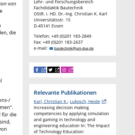
Lehr- und Forschungsbereich
ion von
Fachdidaktik Bautechnik
ie
OStR. i. HD. Dr.-Ing. Christian K. Karl
Universitätsstr. 15
m
D-45141 Essen
en, die
Telefon: +49 (0)201 183-2849
Fax: +49 (0)201 183-2637
e-mail:
bautechnik@uni-due.de
l
Relevante Publikationen
ons-/
Karl, Christian K.
;
Lukosch, Heide
:
hmen“.
Increasing decision making
competencies by applying simulation
für die
and gaming in technology and
sind,
engineering education In: The Impact
von
of Technology Education: