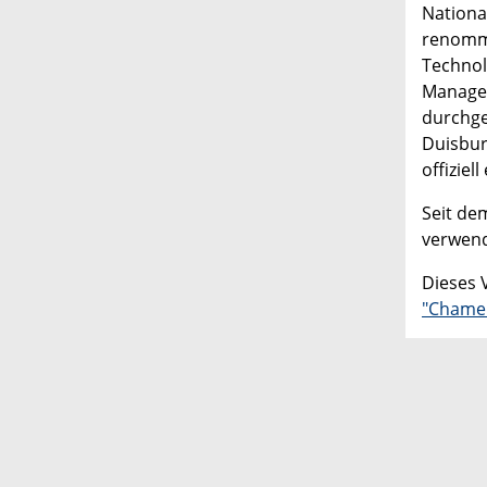
Nationa
renommi
Technol
Managem
durchge
Duisbur
offiziel
Seit de
verwend
Dieses 
"Chame