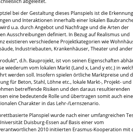
chließlich abgeleitet.
ptziel bei der Gestaltung dieses Planspiels ist die Erkennun
ngen und Interaktionen innerhalb einer lokalen Baubranche
 wird u.a. durch Angebot und Nachfrage und die Arten der
en Ausschreibungen definiert. In Bezug auf Realismus und
nz existieren verschiedene Projektkategorien wie Wohnhäu
äude, Industriebauten, Krankenhäuser, Theater und ander
Produkt“, d.h. Bauprojekt, ist von seinen Eigenschaften abhä
se wiederum vom lokalen Markt (Land x, Land y etc.) in wel
hrt werden soll. Insofern spielen örtliche Marktpreise und 
ung für Beton, Stahl, Löhne etc., lokale Markt-, Projekt- und
hmen betreffende Risiken und den daraus resultierenden
ssen eine bedeutende Rolle und übertragen somit auch ein
tionalen Charakter in das Lehr-/Lernszenario.
brettbasierte Planspiel wurde nach einer umfangreichen Te
Universität Duisburg-Essen auf Basis einer vom
verantwortlichen 2010 initiierten Erasmus-Kooperation mit 