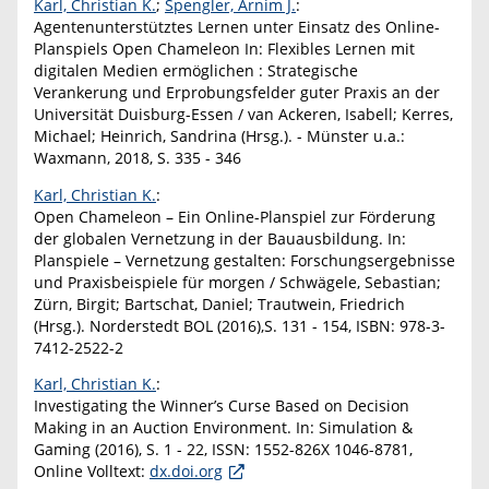
Karl, Christian K.
;
Spengler, Arnim J.
:
Agentenunterstütztes Lernen unter Einsatz des Online-
Planspiels Open Chameleon In: Flexibles Lernen mit
digitalen Medien ermöglichen : Strategische
Verankerung und Erprobungsfelder guter Praxis an der
Universität Duisburg-Essen / van Ackeren, Isabell; Kerres,
Michael; Heinrich, Sandrina (Hrsg.). - Münster u.a.:
Waxmann, 2018, S. 335 - 346
Karl, Christian K.
:
Open Chameleon – Ein Online-Planspiel zur Förderung
der globalen Vernetzung in der Bauausbildung. In:
Planspiele – Vernetzung gestalten: Forschungsergebnisse
und Praxisbeispiele für morgen / Schwägele, Sebastian;
Zürn, Birgit; Bartschat, Daniel; Trautwein, Friedrich
(Hrsg.). Norderstedt BOL (2016),S. 131 - 154, ISBN: 978-3-
7412-2522-2
Karl, Christian K.
:
Investigating the Winner’s Curse Based on Decision
Making in an Auction Environment. In: Simulation &
Gaming (2016), S. 1 - 22, ISSN: 1552-826X 1046-8781,
Online Volltext:
dx.doi.org