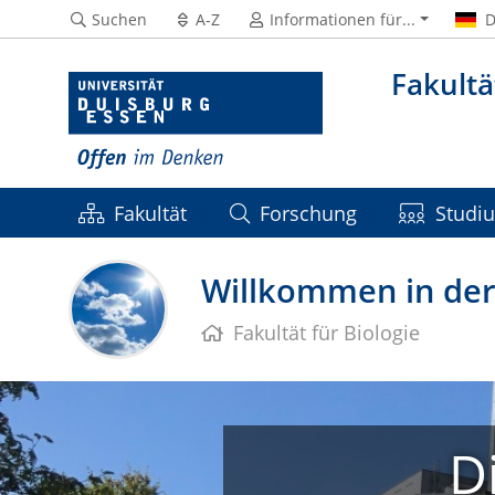
Suchen
A-Z
Informationen für...
D
Fakultä
Fakultät
Forschung
Studi
Willkommen in der 
Fakultät für Biologie
D