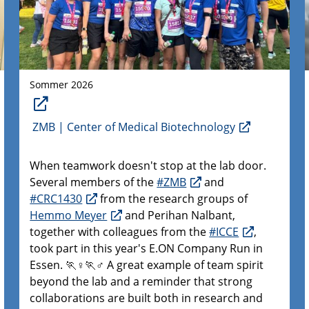
Sommer 2026
ZMB | Center of Medical Biotechnology
When teamwork doesn't stop at the lab door.
Several members of the
#ZMB
and
#CRC1430
from the research groups of
Hemmo Meyer
and Perihan Nalbant,
together with colleagues from the
#ICCE
,
took part in this year's E.ON Company Run in
Essen. 🏃♀️🏃♂️ A great example of team spirit
beyond the lab and a reminder that strong
collaborations are built both in research and