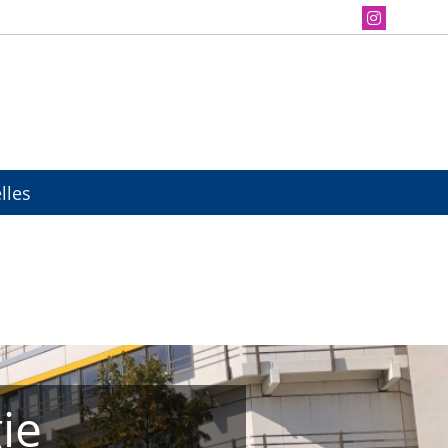
lles
ie