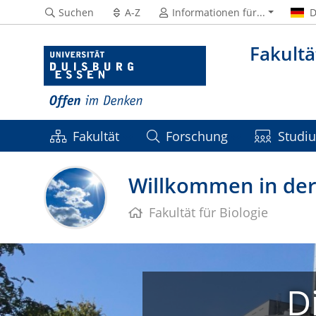
Suchen
A-Z
Informationen für...
D
Fakultä
Fakultät
Forschung
Studi
Willkommen in der 
Fakultät für Biologie
D