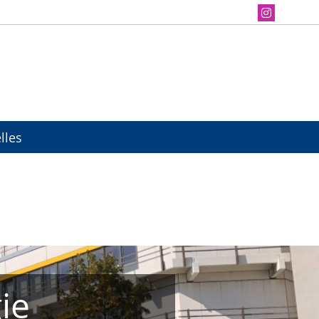
lles
ie