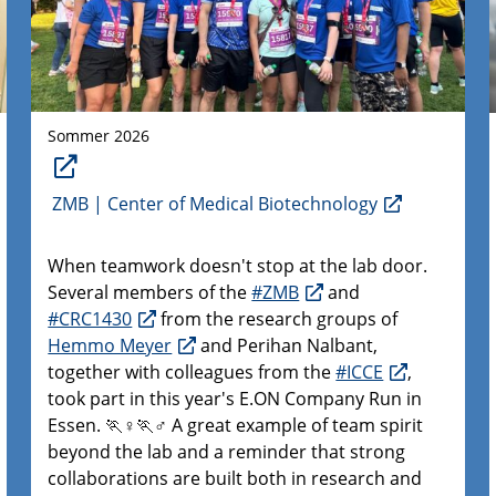
Sommer 2026
ZMB | Center of Medical Biotechnology
When teamwork doesn't stop at the lab door.
Several members of the
#ZMB
and
#CRC1430
from the research groups of
Hemmo Meyer
and Perihan Nalbant,
together with colleagues from the
#ICCE
,
took part in this year's E.ON Company Run in
Essen. 🏃♀️🏃♂️ A great example of team spirit
beyond the lab and a reminder that strong
collaborations are built both in research and