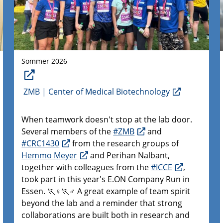
Sommer 2026
ZMB | Center of Medical Biotechnology
When teamwork doesn't stop at the lab door.
Several members of the
#ZMB
and
#CRC1430
from the research groups of
Hemmo Meyer
and Perihan Nalbant,
together with colleagues from the
#ICCE
,
took part in this year's E.ON Company Run in
Essen. 🏃♀️🏃♂️ A great example of team spirit
beyond the lab and a reminder that strong
collaborations are built both in research and