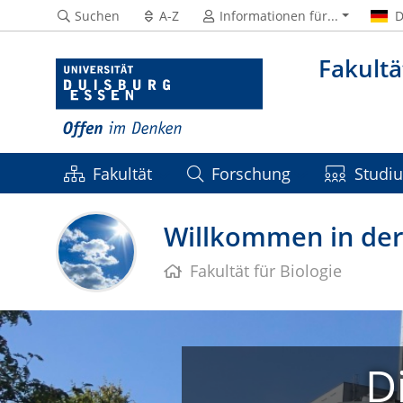
Suchen
A-Z
Informationen für...
D
Fakultä
Fakultät
Forschung
Studi
Willkommen in der 
Fakultät für Biologie
D