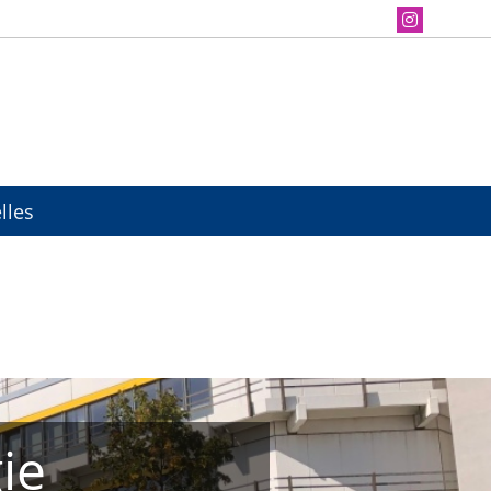
lles
ie