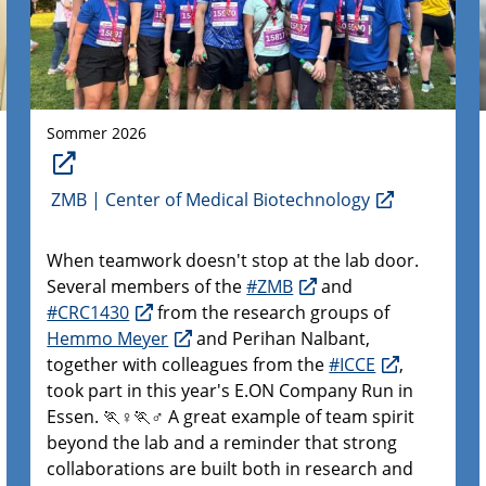
Sommer 2026
ZMB | Center of Medical Biotechnology
When teamwork doesn't stop at the lab door.
Several members of the
#ZMB
and
#CRC1430
from the research groups of
Hemmo Meyer
and Perihan Nalbant,
together with colleagues from the
#ICCE
,
took part in this year's E.ON Company Run in
Essen. 🏃♀️🏃♂️ A great example of team spirit
beyond the lab and a reminder that strong
collaborations are built both in research and