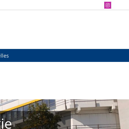
lles
ie