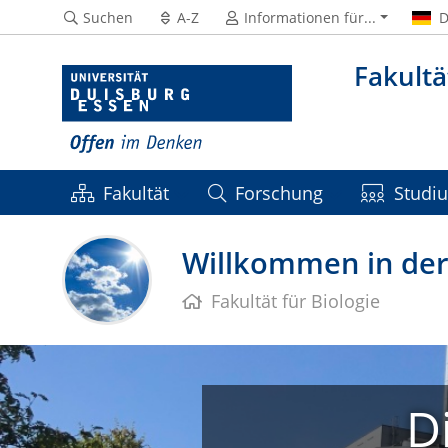
Suchen
A-Z
Informationen für...
D
Fakultä
Fakultät
Forschung
Studi
Willkommen in der 
Fakultät für Biologie
D