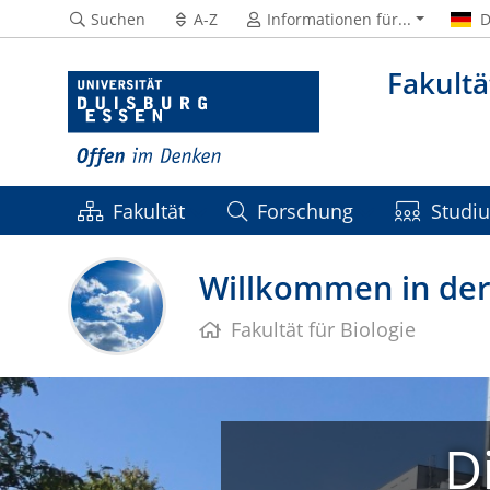
Suchen
A-Z
Informationen für...
D
Fakultä
Fakultät
Forschung
Studi
Willkommen in der 
Fakultät für Biologie
D