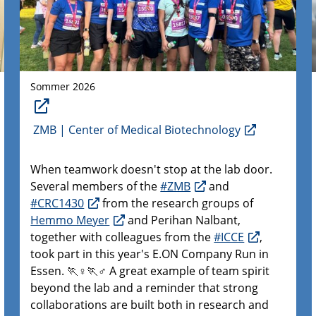
Sommer 2026
ZMB | Center of Medical Biotechnology
When teamwork doesn't stop at the lab door.
Several members of the
#ZMB
and
#CRC1430
from the research groups of
Hemmo Meyer
and Perihan Nalbant,
together with colleagues from the
#ICCE
,
took part in this year's E.ON Company Run in
Essen. 🏃♀️🏃♂️ A great example of team spirit
beyond the lab and a reminder that strong
collaborations are built both in research and