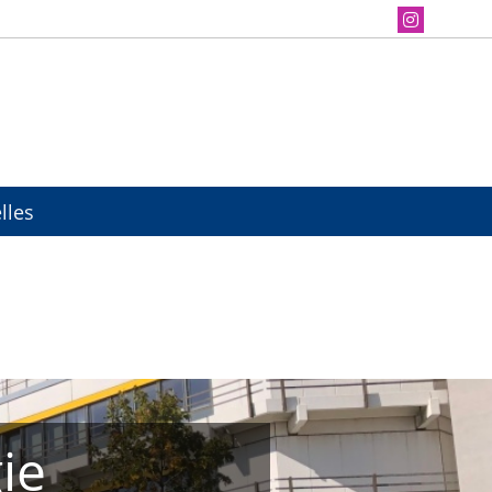
lles
ie