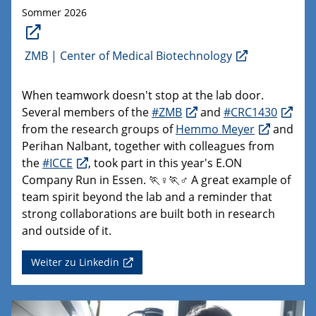
Sommer 2026
ZMB | Center of Medical Biotechnology
When teamwork doesn't stop at the lab door.
Several members of the
#ZMB
and
#CRC1430
from the research groups of
Hemmo Meyer
and
Perihan Nalbant, together with colleagues from
the
#ICCE
, took part in this year's E.ON
Company Run in Essen. 🏃♀️🏃♂️ A great example of
team spirit beyond the lab and a reminder that
strong collaborations are built both in research
and outside of it.
Weiter zu Linkedin