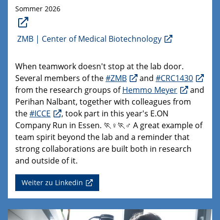
Sommer 2026
ZMB | Center of Medical Biotechnology
When teamwork doesn't stop at the lab door.
Several members of the
#ZMB
and
#CRC1430
from the research groups of
Hemmo Meyer
and
Perihan Nalbant, together with colleagues from
the
#ICCE
, took part in this year's E.ON
Company Run in Essen. 🏃♀️🏃♂️ A great example of
team spirit beyond the lab and a reminder that
strong collaborations are built both in research
and outside of it.
Weiter zu Linkedin