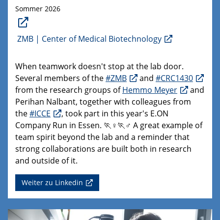
Sommer 2026
ZMB | Center of Medical Biotechnology
When teamwork doesn't stop at the lab door.
Several members of the
#ZMB
and
#CRC1430
from the research groups of
Hemmo Meyer
and
Perihan Nalbant, together with colleagues from
the
#ICCE
, took part in this year's E.ON
Company Run in Essen. 🏃♀️🏃♂️ A great example of
team spirit beyond the lab and a reminder that
strong collaborations are built both in research
and outside of it.
Weiter zu Linkedin