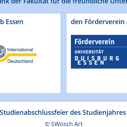
nk der Fakultät für die freundliche Unte
ub Essen
den Förderverein
 Studienabschlussfeier des Studienjahre
© SWosch Art