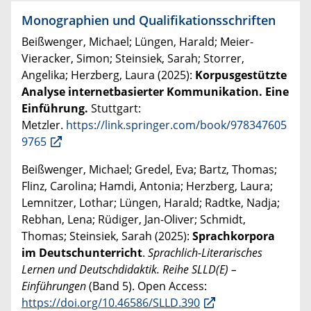
Monographien und Qualifikationsschriften
Beißwenger, Michael; Lüngen, Harald; Meier-
Vieracker, Simon; Steinsiek, Sarah; Storrer,
Angelika;
Herzberg, Laura
(2025):
Korpusgestützte
Analyse internetbasierter Kommunikation. Eine
Einführung
.
Stuttgart:
Metzler.
https://link.springer.com/book/978347605
9765
Beißwenger, Michael; Gredel, Eva; Bartz, Thomas;
Flinz, Carolina; Hamdi, Antonia; Herzberg, Laura;
Lemnitzer, Lothar; Lüngen, Harald; Radtke, Nadja;
Rebhan, Lena; Rüdiger, Jan-Oliver; Schmidt,
Thomas; Steinsiek, Sarah (2025):
Sprachkorpora
im Deutschunterricht
.
Sprachlich-Literarisches
Lernen und Deutschdidaktik. Reihe SLLD(E) –
Einführungen
(Band 5). Open Access:
https://doi.org/10.46586/SLLD.390