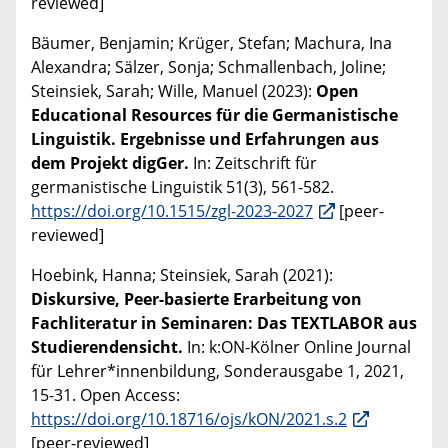
reviewed]
Bäumer, Benjamin; Krüger, Stefan; Machura, Ina
Alexandra; Sälzer, Sonja; Schmallenbach, Joline;
Steinsiek, Sarah; Wille, Manuel (2023):
Open
Educational Resources für die Germanistische
Linguistik. Ergebnisse und Erfahrungen aus
dem Projekt digGer.
In: Zeitschrift für
germanistische Linguistik 51(3), 561-582.
https://doi.org/10.1515/zgl-2023-2027
[peer-
reviewed]
Hoebink, Hanna; Steinsiek, Sarah (2021):
Diskursive, Peer-basierte Erarbeitung von
Fachliteratur in Seminaren: Das TEXTLABOR aus
Studierendensicht.
In: k:ON-Kölner Online Journal
für Lehrer*innenbildung, Sonderausgabe 1, 2021,
15-31. Open Access:
https://doi.org/10.18716/ojs/kON/2021.s.2
[peer-reviewed]