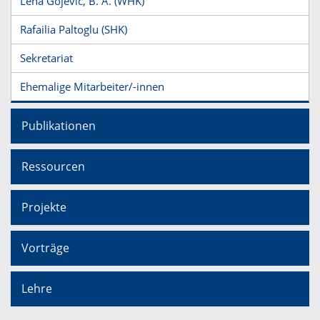
Lena Gojevic, B. A. (WHK)
Rafailia Paltoglu (SHK)
Sekretariat
Ehemalige Mitarbeiter/-innen
Publikationen
Ressourcen
Projekte
Vorträge
Lehre