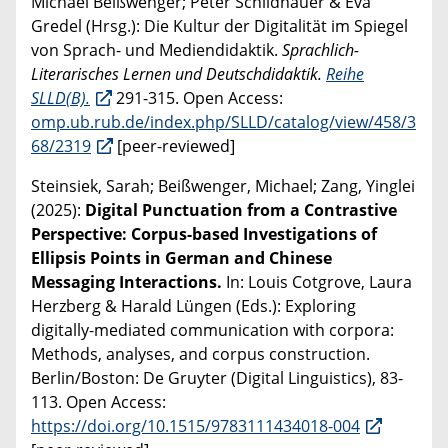
Michael Beißwenger; Peter Schildhauer & Eva
Gredel (Hrsg.): Die Kultur der Digitalität im Spiegel
von Sprach- und Mediendidaktik.
Sprachlich-
Literarisches Lernen und Deutschdidaktik.
Reihe
SLLD(B).
291-315. Open Access:
omp.ub.rub.de/index.php/SLLD/catalog/view/458/3
68/2319
[peer-reviewed]
Steinsiek, Sarah; Beißwenger, Michael; Zang, Yinglei
(2025):
Digital Punctuation from a Contrastive
Perspective: Corpus-based Investigations of
Ellipsis Points in German and Chinese
Messaging Interactions.
In: Louis Cotgrove, Laura
Herzberg & Harald Lüngen (Eds.): Exploring
digitally-mediated communication with corpora:
Methods, analyses, and corpus construction.
Berlin/Boston: De Gruyter (Digital Linguistics), 83-
113. Open Access:
https://doi.org/10.1515/9783111434018-004