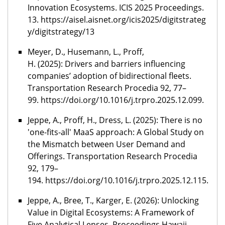
Innovation Ecosystems.
ICIS 2025 Proceedings.
13.
https://aisel.aisnet.org/icis2025/digitstrateg
y/digitstrategy/13
Meyer, D., Husemann, L., Proff,
H. (2025): Drivers and barriers influencing
companies’ adoption of bidirectional fleets.
Transportation Research Procedia 92, 77–
99.
https://doi.org/10.1016/j.trpro.2025.12.099.
Jeppe, A., Proff, H., Dress, L. (2025):
There is no
'one-fits-all' MaaS approach: A Global Study on
the Mismatch between User Demand and
Offerings
. Transportation Research Procedia
92,
179–
194
.
https://doi.org/10.1016/j.trpro.2025.12.115.
Jeppe, A., Bree, T., Karger, E. (2026):
Unlocking
Value in Digital Ecosystems: A Framework of
Five Analytical Lenses
.
Proceedings Hawaii