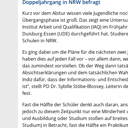
Doppeljahrgang in NRW befragt
Kurz vor dem Abitur wissen viele Jugendliche noch
Übergangsphase ist groß. Das zeigt eine Unters
Institut Arbeit und Qualifikation (IAQ) im Frühja
Duisburg-Essen (UDE) durchgeführt hat. Studier
Schulen in NRW.
Es ging dabei um die Pläne für die nächsten zwei
haben dies auf jeden Fall vor – vor allem dann, 
das zumindest vorstellen. Ob der Weg dann tatsäch
Absichtserklärungen und dem tatsächlichen Wahl
Indiz dafür, dass der Informations- und Entsche
ist”, stellt PD Dr. Sybille Stöbe-Blossey, Leiter
fest.
Fast die Hälfte der Schüler denkt auch daran, a
jedoch zu diesem Zeitpunkt nur eine Minderheit 
und Ausbildung oder Studium stoßen auf breites 
Studium) in Betracht, fast die Hälfte ein Praktiku