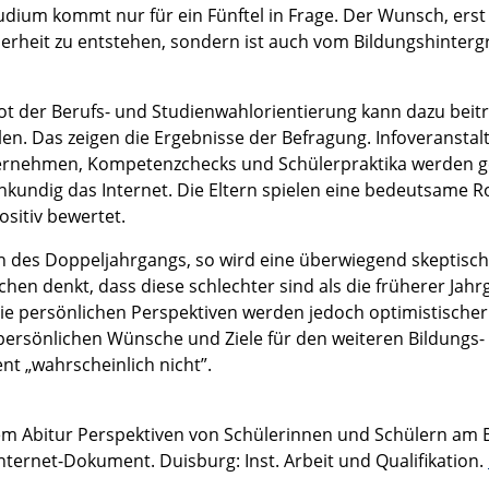
udium kommt nur für ein Fünftel in Frage. Der Wunsch, erst
herheit zu entstehen, sondern ist auch vom Bildungshinter
gebot der Berufs- und Studienwahlorientierung kann dazu beit
hlen. Das zeigen die Ergebnisse der Befragung. Infoveransta
nternehmen, Kompetenzchecks und Schülerpraktika werden 
enkundig das Internet. Die Eltern spielen eine bedeutsame Ro
sitiv bewertet.
 des Doppeljahrgangs, so wird eine überwiegend skeptisch
ichen denkt, dass diese schlechter sind als die früherer Jahr
r. Die persönlichen Perspektiven werden jedoch optimistischer
e persönlichen Wünsche und Ziele für den weiteren Bildungs-
nt „wahrscheinlich nicht”.
m Abitur Perspektiven von Schülerinnen und Schülern am B
ternet-Dokument. Duisburg: Inst. Arbeit und Qualifikation.