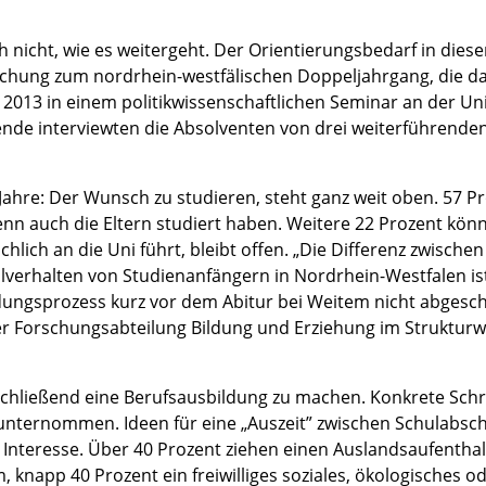
 nicht, wie es weitergeht. Der Orientierungsbedarf in diese
uchung zum nordrhein-westfälischen Doppeljahrgang, die d
hr 2013 in einem politikwissenschaftlichen Seminar an der Uni
ende interviewten die Absolventen von drei weiterführende
 Jahre: Der Wunsch zu studieren, steht ganz weit oben. 57 P
wenn auch die Eltern studiert haben. Weitere 22 Prozent kön
lich an die Uni führt, bleibt offen. „Die Differenz zwische
verhalten von Studienanfängern in Nordrhein-Westfalen ist
idungsprozess kurz vor dem Abitur bei Weitem nicht abgesc
in der Forschungsabteilung Bildung und Erziehung im Struktur
nschließend eine Berufsausbildung zu machen. Konkrete Schri
unternommen. Ideen für eine „Auszeit” zwischen Schulabsc
Interesse. Über 40 Prozent ziehen einen Auslandsaufenthal
m, knapp 40 Prozent ein freiwilliges soziales, ökologisches o