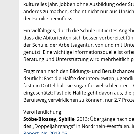
kulturelles Jahr. Jobben ohne Ausbildung oder St
anderes zu machen, scheint nicht nur aus Unsic
der Familie beeinflusst.
Ein vielfältiges, durch die Schule initiiertes An
dass die Abiturienten sich besser vorbereitet fü
der Schule, der Arbeitsagentur, von und mit U
genutzt. Eine wichtige Informationsquelle ist off
Beratung und Unterstützung wird mehrheitlich po
Fragt man nach den Bildungs- und Berufschancen
deutlich: Fast die Hälfte der interviewten Jugendl
fast ein Drittel hält sie sogar für viel schlechte
eingeschätzt: Fast die Hälfte geht davon aus, di
Berufsweg verwirklichen zu können, nur 2,7 Proze
Veröffentlichung:
Stöbe-Blossey, Sybille
, 2013: Übergänge nach de
des „Doppeljahrgangs” in Nordrhein-Westfalen. In
Report, Nr. 2013-06