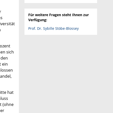
r
Für weitere Fragen steht Ihnen zur
as
Verfügung:
versität
Prof. Dr. Sybille Stöbe-Blossey
n
rozent
nen sich
n den
 ein
hlossen
wandel,
tte hat
hluss
t (ohne
der