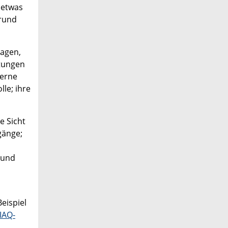
 etwas
grund
ragen,
ltungen
gerne
lle; ihre
e Sicht
gänge;
 und
eispiel
IAQ-