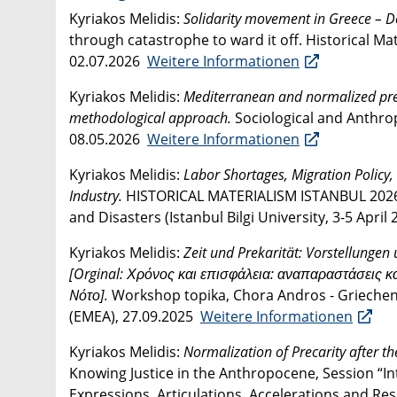
Kyriakos Melidis:
Solidarity movement in Greece – De
through catastrophe to ward it off. Historical Ma
02.07.2026
Weitere Informationen
Kyriakos Melidis:
Mediterranean and normalized preca
methodological approach.
Sociological and Anthro
08.05.2026
Weitere Informationen
Kyriakos Melidis:
Labor Shortages, Migration Policy
Industry.
HISTORICAL MATERIALISM ISTANBUL 2026: 
and Disasters (Istanbul Bilgi University, 3-5 April
Kyriakos Melidis:
Zeit und Prekarität: Vorstellunge
[Orginal: Χρόνος και επισφάλεια: αναπαραστάσεις κ
Nότο].
Workshop topika, Chora Andros - Griechen
(EMEA), 27.09.2025
Weitere Informationen
Kyriakos Melidis:
Normalization of Precarity after th
Knowing Justice in the Anthropocene, Session “In
Expressions, Articulations, Accelerations and Resi