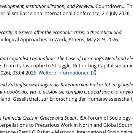
velopment, Institutionalization, and Renewal.
Countdown… Thi
terialism Barcelona International Conference, 2-4 July 2026,
rity in Greece after the economic crisis: a theoretical and
pological Approaches to Work, Athens, May 8–9, 2026,
, and Capitalist Landnahme: The Case of Germany’s Metal and Elec
From Catastrophe to Struggle: Rethinking Capitalism ami
 2026), 03.04.2026
Weitere Informationen
n und Zukunftserwartungen als Kriterium von Prekarität im global
αι προσδοκίες για το μέλλον ως κριτήριο επισφάλειας στο παγκ
land, Gesellschaft zur Erforschung der Humanwissenschaf
e Financial Crisis in Greece and Spain .
ISA Forum of Sociology 
terpellations to Precarious Work in North and Global South
stance (Part II)”, Rabat – Marocco, International Sociologica