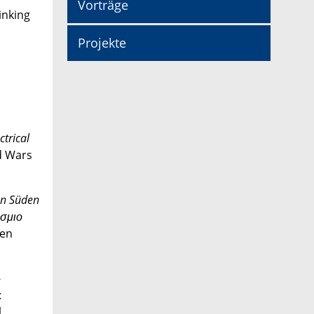
Vorträge
nking
Projekte
trical
d Wars
en Süden
όσμιο
ten
-
:
l