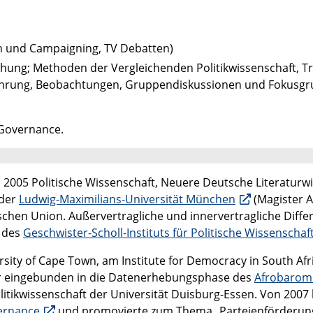
on und Campaigning, TV Debatten)
chung; Methoden der Vergleichenden Politikwissenschaft, T
ewführung, Beobachtungen, Gruppendiskussionen und Fokusgr
 Governance.
s 2005 Politische Wissenschaft, Neuere Deutsche Literatur
 der
Ludwig-Maximilians-Universität München
(Magister A
ischen Union. Außervertragliche und innervertragliche Diff
g des
Geschwister-Scholl-Instituts für Politische Wissenschaf
rsity of Cape Town, am Institute for Democracy in South Af
ar eingebunden in die Datenerhebungsphase des
Afrobarom
Politikwissenschaft der Universität Duisburg-Essen. Von 2007
vernance
und promovierte zum Thema „Parteienförderung 