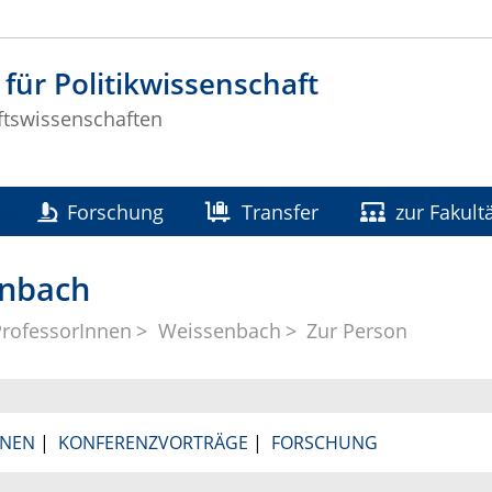
t für Politikwissenschaft
ftswissenschaften
Forschung
Transfer
zur Fakult
enbach
rofessorInnen
Weissenbach
Zur Person
ONEN
|
KONFERENZVORTRÄGE
|
FORSCHUNG