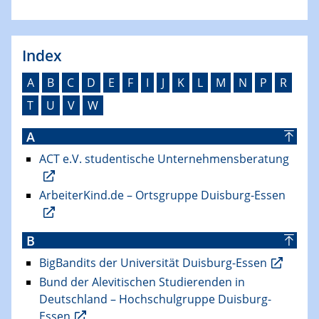
Index
A
B
C
D
E
F
I
J
K
L
M
N
P
R
T
U
V
W
A
ACT e.V. studentische Unternehmensberatung
ArbeiterKind.de – Ortsgruppe Duisburg-Essen
B
BigBandits der Universität Duisburg-Essen
Bund der Alevitischen Studierenden in
Deutschland – Hochschulgruppe Duisburg-
Essen