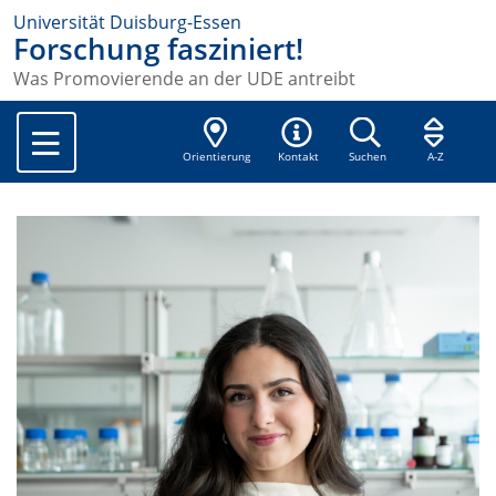
Universität Duisburg-Essen
Forschung fasziniert!
Was Promovierende an der UDE antreibt
Orientierung
Kontakt
Suchen
A-Z