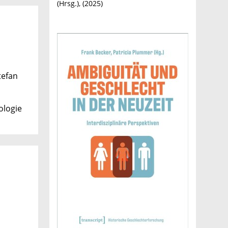
(Hrsg.), (
2025
)
tefan
ologie