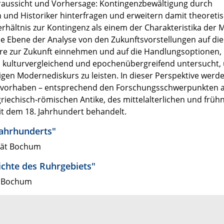
aussicht und Vorhersage: Kontingenzbewältigung durch
n und Historiker hinter­fragen und erweitern damit theoreti
erhältnis zur Kontingenz als einem der Charakteristika der
ie Ebene der Analyse von den Zukunftsvorstellungen auf di
eure zur Zukunft einnehmen und auf die Handlungsoptionen, 
n kulturvergleichend und epochenübergreifend untersucht,
tigen Modernediskurs zu leisten. In dieser Perspektive werd
onsvorhaben – entsprechend den Forschungsschwerpunkten
 griechisch-römischen Antike, des mittelalterlichen und früh­
eit dem 18. Jahrhundert behandelt.
Jahrhunderts"
ität Bochum
chte des Ruhrgebiets"
ät Bochum