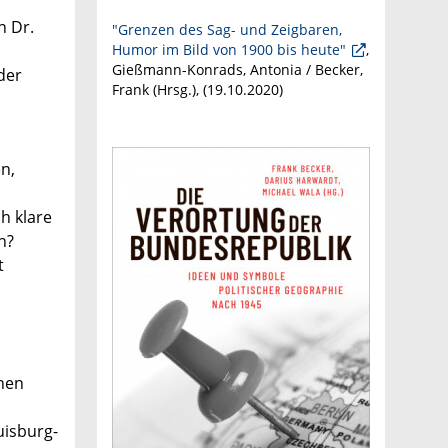
n Dr.
"Grenzen des Sag- und Zeigbaren,
Humor im Bild von 1900 bis heute"
,
Gießmann-Konrads, Antonia / Becker,
der
Frank (Hrsg.), (
19.10.2020
)
n,
h klare
n?
t
hen
uisburg-