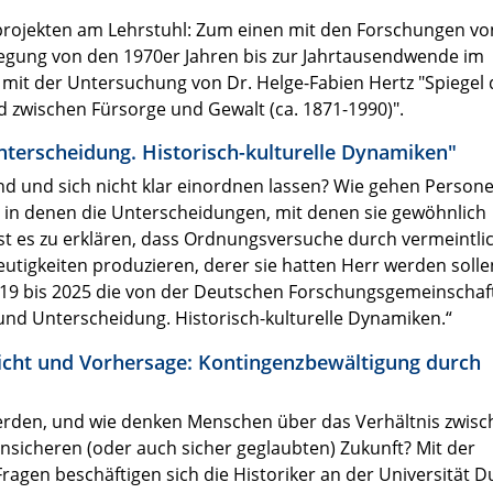
nsprojekten am Lehrstuhl: Zum einen mit den Forschungen vo
egung von den 1970er Jahren bis zur Jahrtausendwende im
mit der Untersuchung von Dr. Helge-Fabien Hertz "Spiegel 
 zwischen Fürsorge und Gewalt (ca. 1871-1990)".
erscheidung. Historisch-kulturelle Dynamiken"
 und sich nicht klar einordnen lassen? Wie gehen Persone
 in denen die Unterscheidungen, mit denen sie gewöhnlich
t es zu erklären, dass Ordnungsversuche durch vermeintlic
tigkeiten produzieren, derer sie hatten Herr werden solle
019 bis 2025 die von der Deutschen Forschungsgemeinschaf
nd Unterscheidung. Historisch-kulturelle Dynamiken.“
icht und Vorhersage: Kontingenzbewältigung durch
erden, und wie denken Menschen über das Verhältnis zwisc
icheren (oder auch sicher geglaubten) Zukunft? Mit der
ragen beschäftigen sich die Historiker an der Universität D