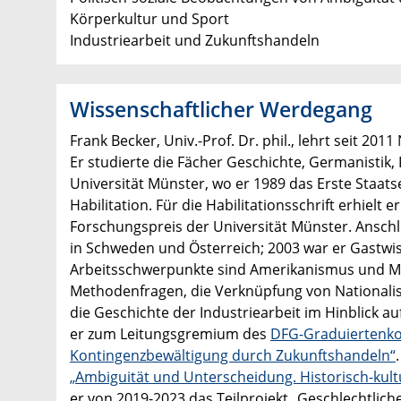
Körperkultur und Sport
Industriearbeit und Zukunftshandeln
Wissenschaftlicher Werdegang
Frank Becker, Univ.-Prof. Dr. phil., lehrt seit 2
Er studierte die Fächer Geschichte, Germanistik
Universität Münster, wo er 1989 das Erste Staats
Habilitation. Für die Habilitationsschrift erhiel
Forschungspreis der Universität Münster. Ansch
in Schweden und Österreich; 2003 war er Gastwis
Arbeitsschwerpunkte sind Amerikanismus und Mod
Methodenfragen, die Verknüpfung von Nationalis
die Geschichte der Industriearbeit im Hinblick 
er zum Leitungsgremium des
DFG-Graduiertenkol
Kontingenzbewältigung durch Zukunftshandeln“
„Ambiguität und Unterscheidung. Historisch-kul
er von 2019-2023 das Teilprojekt „Geschlechtlic