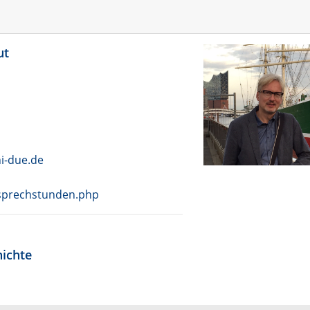
ut
9
0
i-due.de
/sprechstunden.php
hichte