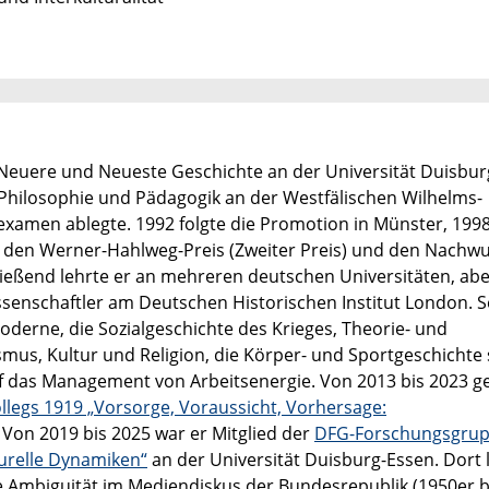
011 Neuere und Neueste Geschichte an der Universität Duisbur
, Philosophie und Pädagogik an der Westfälischen Wilhelms-
examen ablegte. 1992 folgte die Promotion in Münster, 1998
t er den Werner-Hahlweg-Preis (Zweiter Preis) und den Nachw
ließend lehrte er an mehreren deutschen Universitäten, ab
senschaftler am Deutschen Historischen Institut London. S
erne, die Sozialgeschichte des Krieges, Theorie- und
mus, Kultur und Religion, die Körper- und Sportgeschichte
auf das Management von Arbeitsenergie.
Von 2013 bis 2023 g
legs 1919 „Vorsorge, Voraussicht, Vorhersage:
. Von 2019 bis 2025 war er Mitglied der
DFG-Forschungsgrup
turelle Dynamiken“
an der Universität Duisburg-Essen. Dort l
he Ambiguität im Mediendiskus der Bundesrepublik (1950er b