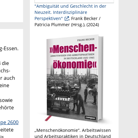
"Ambiguität und Geschlecht in der
Neuzeit. Interdisziplinäre
Perspektiven"
, Frank Becker /
Patricia Plummer (Hrsg.), (
2024
)
g-Essen.
 die
uchs-
er auch
eine
 sowie
ehörte
pe 2600
eitete
„Menschenökonomie“. Arbeitswissen
und Arbeitspraktiken in Deutschland
is