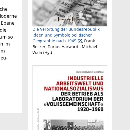
sche
 Moderne
e Ebene
Die Verortung der Bundesrepublik,
die
Ideen und Symbole politischer
 um so
Geographie nach 1945
, Frank
en im
Becker, Darius Harwardt, Michael
 am
Wala (Hg.)
neu­