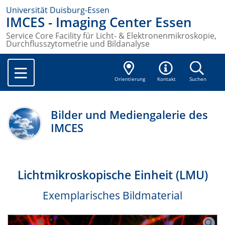
Universität Duisburg-Essen
IMCES - Imaging Center Essen
Service Core Facility für Licht- & Elektronenmikroskopie,
Durchflusszytometrie und Bildanalyse
Orientierung
Kontakt
Suchen
Bilder und Mediengalerie des
IMCES
Lichtmikroskopische Einheit (LMU)
Exemplarisches Bildmaterial