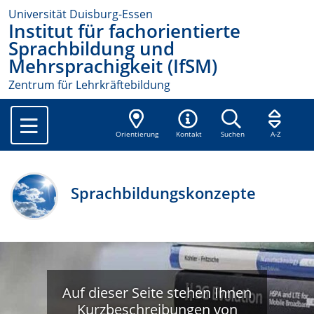
Universität Duisburg-Essen
Institut für fachorientierte
Sprachbildung und
Mehrsprachigkeit (IfSM)
Zentrum für Lehrkräftebildung
Orientierung
Kontakt
Suchen
A-Z
Sprachbildungskonzepte
Auf dieser Seite stehen Ihnen
Kurzbeschreibungen von