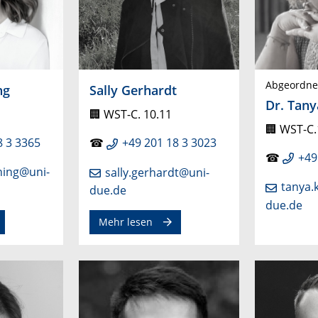
Abgeordnet
ng
Sally Gerhardt
Dr. Tany
🏢
WST-C. 10.11
🏢 WST-C.
8 3 3365
☎
+49 201 18 3 3023
☎
+49
ning@uni-
sally.gerhardt@uni-
tanya.
due.de
due.de
Mehr lesen