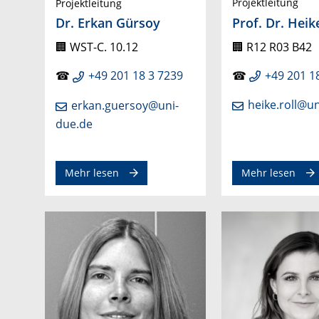
Projektleitung
Projektleitung
Prof. Dr. Heik
Dr. Erkan Gürsoy
🏢
R12 R03 B42
🏢 WST-C. 10.12
☎
+49 201 1
☎
+49 201 18 3 7239
heike.roll@u
erkan.guersoy@uni-
due.de
Mehr lesen
Mehr lesen