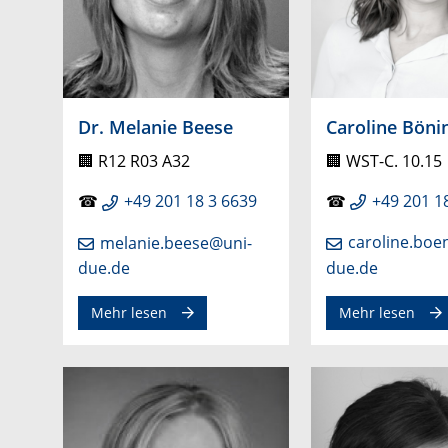
Caroline Böni
Dr. Melanie Beese
🏢 WST-C. 10.15
🏢
R12 R03 A32
☎
+49 201 1
☎
+49 201 18 3 6639
caroline.boe
melanie.beese@uni-
due.de
due.de
Mehr lesen
Mehr lesen