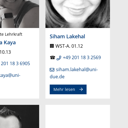
e Lehrkraft
Siham Lakehal
a Kaya
🏢
WST-A. 01.12
10.13
☎
+49 201 18 3 2569
 201 18 3 6905
siham.lakehal@uni-
kaya@uni-
due.de
Mehr lesen