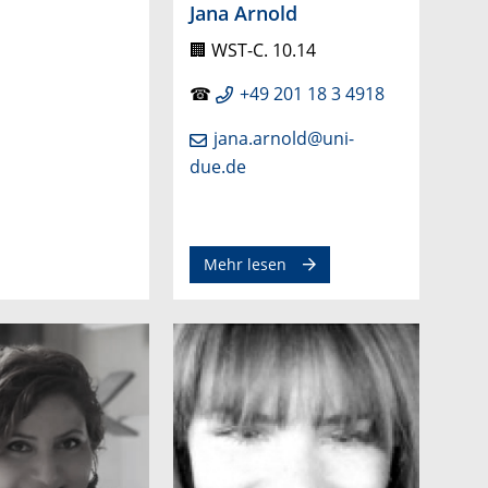
Jana Arnold
🏢
WST-C. 10.14
☎
+49 201 18 3 4918
jana.arnold@uni-
due.de
Mehr lesen