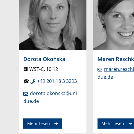
Dorota Okońska
Maren Reschk
🏢
WST-C. 10.12
maren.resch
due.de
☎
+49 201 18 3 3293
dorota.okonska@uni-
due.de
Mehr lesen
Mehr lesen