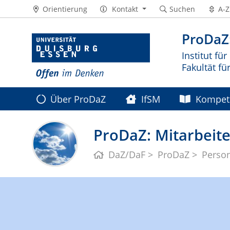
Orientierung
Kontakt
Suchen
A-Z
ProDaZ:
Institut fü
Fakultät f
Über ProDaZ
IfSM
Kompet
ProDaZ: Mitarbeit
DaZ/DaF
ProDaZ
Perso