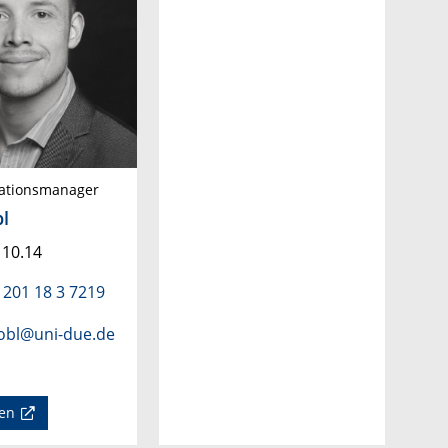
ationsmanager
bl
 10.14
 201 18 3 7219
robl@uni-due.de
en