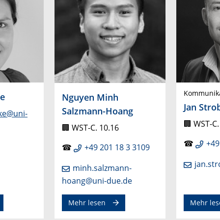
Kommunik
e
Nguyen Minh
Jan Stro
Salzmann-Hoang
ke@uni-
🏢
WST-C.
🏢
WST-C. 10.16
☎
+49
☎
+49 201 18 3 3109
jan.st
minh.salzmann-
hoang@uni-due.de
Mehr lesen
Mehr les