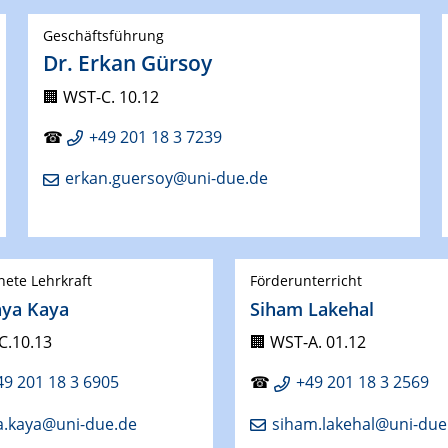
Geschäftsführung
Dr. Erkan Gürsoy
🏢 WST-C. 10.12
☎
+49 201 18 3 7239
erkan.guersoy@uni-due.de
ete Lehrkraft
Förderunterricht
nya Kaya
Siham Lakehal
C.10.13
🏢
WST-A. 01.12
49 201 18 3 6905
☎
+49 201 18 3 2569
a.kaya@uni-due.de
siham.lakehal@uni-due