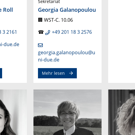
Sekretariat
e Roll
Georgia Galanopoulou
🏢
WST-C. 10.06
8 3 2161
☎
+49 201 18 3 2576
ni-due.de
georgia.galanopoulou@u
ni-due.de
Mehr lesen