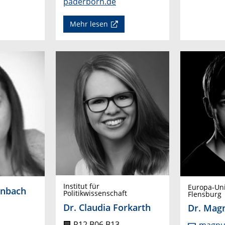
paderborn.de
Mehr lesen
Institut für
Europa-Uni
enbach
Politikwissenschaft
Flensburg
Dr. Claudia Forkarth
Dr. Mag
🏢
R12 B06 B13