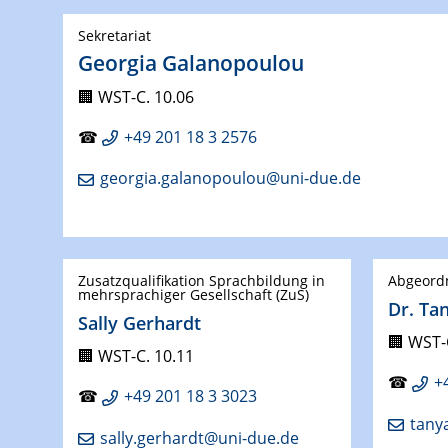
Sekretariat
Georgia Galanopoulou
🏢
WST-C. 10.06
☎
+49 201 18 3 2576
georgia.galanopoulou@uni-due.de
Zusatzqualifikation Sprachbildung in
Abgeordn
mehrsprachiger Gesellschaft (ZuS)
Dr. Ta
Sally Gerhardt
🏢 WST-
🏢
WST-C. 10.11
☎
+
☎
+49 201 18 3 3023
tany
sally.gerhardt@uni-due.de