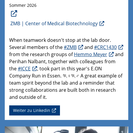
Sommer 2026
ZMB | Center of Medical Biotechnology
When teamwork doesn't stop at the lab door.
Several members of the
#ZMB
and
#CRC1430
from the research groups of
Hemmo Meyer
and
Perihan Nalbant, together with colleagues from
the
#ICCE
, took part in this year's E.ON
Company Run in Essen. 🏃♀️🏃♂️ A great example of
team spirit beyond the lab and a reminder that
strong collaborations are built both in research
and outside of it.
Weiter zu Linkedin