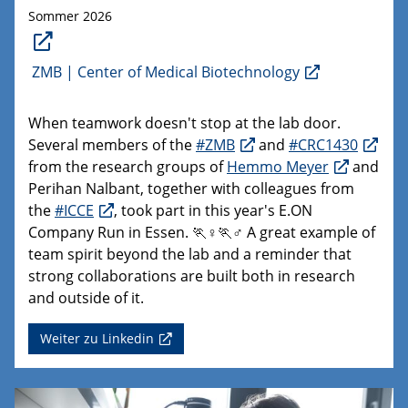
Sommer 2026
ZMB | Center of Medical Biotechnology
When teamwork doesn't stop at the lab door.
Several members of the
#ZMB
and
#CRC1430
from the research groups of
Hemmo Meyer
and
Perihan Nalbant, together with colleagues from
the
#ICCE
, took part in this year's E.ON
Company Run in Essen. 🏃♀️🏃♂️ A great example of
team spirit beyond the lab and a reminder that
strong collaborations are built both in research
and outside of it.
Weiter zu Linkedin