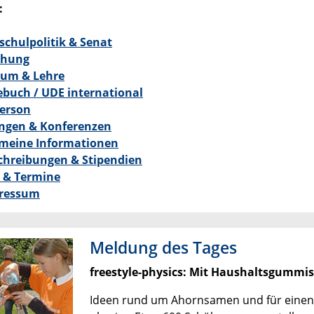
:
schulpolitik & Senat
chung
ium & Lehre
ebuch / UDE international
Person
ungen & Konferenzen
emeine Informationen
chreibungen & Stipendien
s & Termine
pressum
Meldung des Tages
freestyle-physics: Mit Haushaltsgummi
Ideen rund um Ahornsamen und für einen Sc