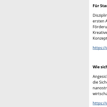
Für Sta
Diszipl
ersten 
Förderu
Kreativ
Konzept
https:/
Wie sic
Angesic
die Sic
nanostr
wirtscha
https:/