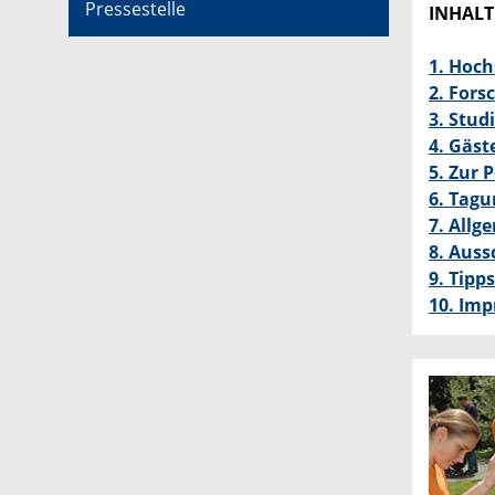
Pressestelle
INHALT
1. Hoch
2.
Fors
3. Stud
4. Gäst
5. Zur 
6. Tag
7. Allg
8. Auss
9. Tipp
10. Im