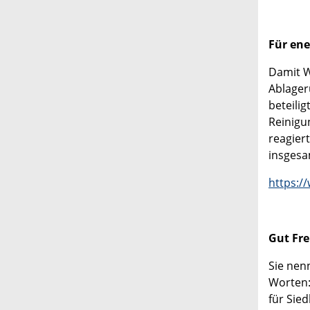
Für ene
Damit W
Ablager
beteili
Reinigu
reagier
insgesa
https:/
Gut Fre
Sie nen
Worten:
für Sied