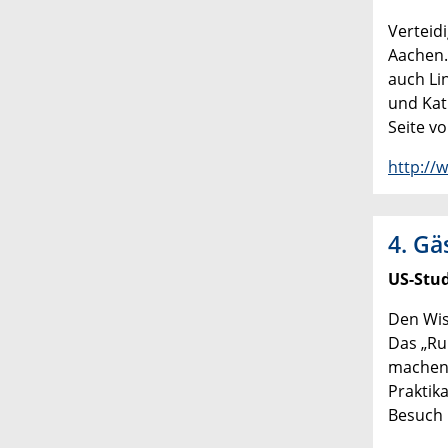
Verteid
Aachen.
auch Li
und Kat
Seite v
http://
4. Gä
US-Stu
Den Wis
Das „Ru
machen 
Praktika
Besuch