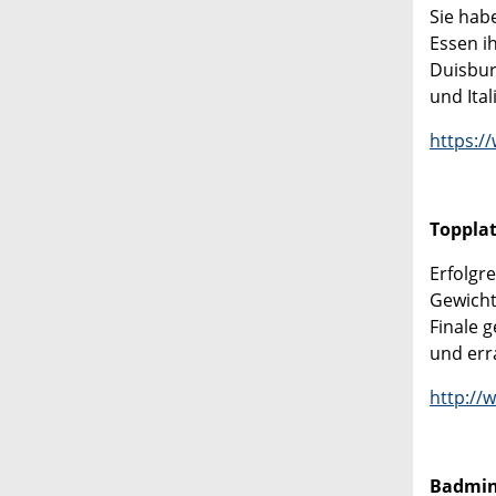
Sie habe
Essen i
Duisbur
und Ita
https:/
Toppla
Erfolgr
Gewichts
Finale 
und err
http://
Badmin