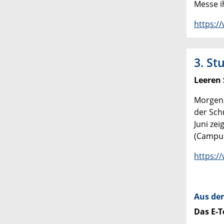
Messe i
https:/
3. St
Leeren
Morgen,
der Sch
Juni zei
(Campus
https:/
Aus der
Das E-T