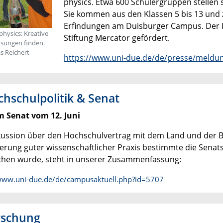
physics. Etwa 600 Schülergruppen stellen
Sie kommen aus den Klassen 5 bis 13 und z
Erfindungen am Duisburger Campus. Der P
 physics: Kreative
Stiftung Mercator gefördert.
ösungen finden.
s Reichert
https://www.uni-due.de/de/presse/meldu
chschulpolitik & Senat
 Senat vom 12. Juni
kussion über den Hochschulvertrag mit dem Land und der B
herung guter wissenschaftlicher Praxis bestimmte die Senat
hen wurde, steht in unserer Zusammenfassung:
/www.uni-due.de/de/campusaktuell.php?id=5707
rschung