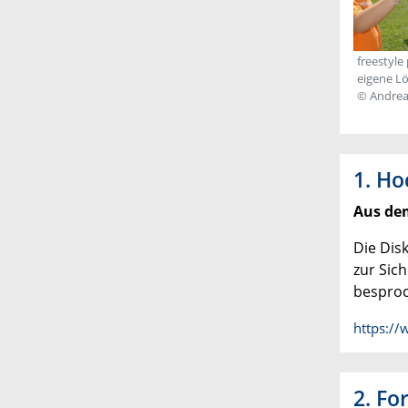
freestyle
eigene L
© Andrea
1. Ho
Aus dem
Die Dis
zur Sic
besproc
https:/
2. Fo