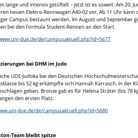
n lange und intensiv getüftelt – jetzt ist es soweit: Am 20. 
hren neuen Elektro-Rennwagen A40-02 vor. Ab 11 Uhr kann
ger Campus bestaunt werden. Im August und September ge
lien bei den Formula Student-Rennen an den Start.
/www.uni-due.de/de/campusaktuell.php?id=5677
tzierungen bei DHM im Judo
eiche UDE-Judoka bei den Deutschen Hochschulmeisterschaft
klasse bis 52 kg erkämpfte sich Hannah Karrasch. In der Kla
geschlagen geben, Bronze gab es für Helena Sträter (bis 78 
angen den ersten Platz.
www.uni-due.de/de/campusaktuell.php?id=5680
ton-Team bleibt spitze