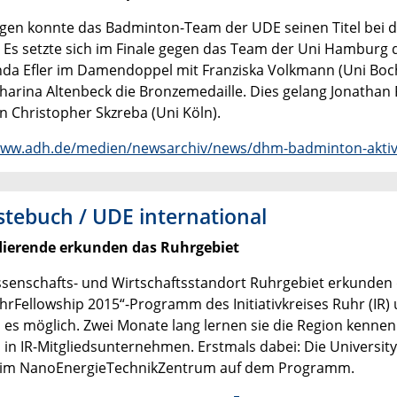
igen konnte das Badminton-Team der UDE seinen Titel bei 
 Es setzte sich im Finale gegen das Team der Uni Hamburg
nda Efler im Damendoppel mit Franziska Volkmann (Uni Boc
harina Altenbeck die Bronzemedaille. Dies gelang Jonatha
on Christopher Skzreba (Uni Köln).
www.adh.de/medien/newsarchiv/news/dhm-badminton-aktive
stebuch / UDE international
dierende erkunden das Ruhrgebiet
senschafts- und Wirtschaftsstandort Ruhrgebiet erkunden d
hrFellowship 2015“-Programm des Initiativkreises Ruhr (IR) 
es möglich. Zwei Monate lang lernen sie die Region kenn
 in IR-Mitgliedsunternehmen. Erstmals dabei: Die University 
 im NanoEnergieTechnikZentrum auf dem Programm.