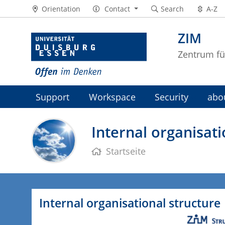
Orientation
Contact
Search
A-Z
ZIM
Zentrum fü
Support
Workspace
Security
abo
Internal organisati
Startseite
Internal organisational structure