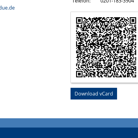
Telefon:
0201-183-3904
due.de