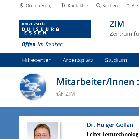
Orientierung
Kontakt
Suchen
A-Z
ZIM
Zentrum fü
Hilfecenter
Arbeitsplatz
Studium
ZIM-Intranet
Mitarbeiter/Innen 
ZIM
Dr. Holger Gollan
Leiter Lerntechnolog