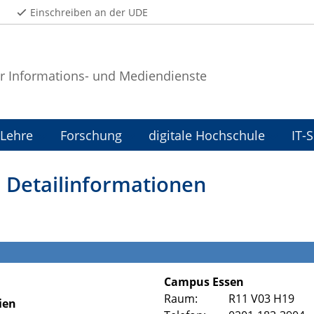
Einschreiben an der UDE
r Informations- und Mediendienste
Lehre
Forschung
digitale Hochschule
IT-
: Detailinformationen
Campus Essen
Raum:
R11 V03 H19
ien