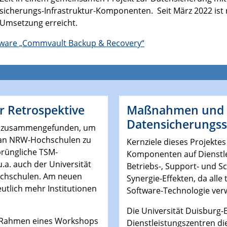
sicherungs-Infrastruktur-Komponenten. Seit März 2022 is
n Umsetzung erreicht.
tware „Commvault Backup & Recovery“
er Retrospektive
Maßnahmen und Z
Datensicherungs
ium zusammengefunden, um
g an NRW-Hochschulen zu
Kernziele dieses Projektes
prüngliche TSM-
Komponenten auf Dienstlei
a. auch der Universität
Betriebs-, Support- und 
ochschulen. Am neuen
Synergie-Effekten, da all
utlich mehr Institutionen
Software-Technologie ve
Die Universität Duisburg-E
 Rahmen eines Workshops
Dienstleistungszentren die