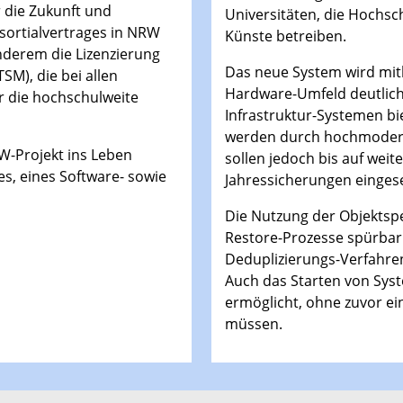
 die Zukunft und
Universitäten, die Hochsc
sortialvertrages in NRW
Künste betreiben.
nderem die Lizenzierung
Das neue System wird mith
SM), die bei allen
Hardware-Umfeld deutlich 
r die hochschulweite
Infrastruktur-Systemen bi
werden durch hochmodern
W-Projekt ins Leben
sollen jedoch bis auf weit
s, eines Software- sowie
Jahressicherungen einges
Die Nutzung der Objektsp
Restore-Prozesse spürbar
Deduplizierungs-Verfahren
Auch das Starten von Sys
ermöglicht, ohne zuvor ei
müssen.