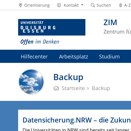
Orientierung
Kontakt
Suchen
A-Z
ZIM
Zentrum fü
Hilfecenter
Arbeitsplatz
Studium
ZIM-Intranet
Backup
Startseite
Backup
Datensicherung.NRW – die Zukun
Die Universitäten in NRW sind bereits seit lang